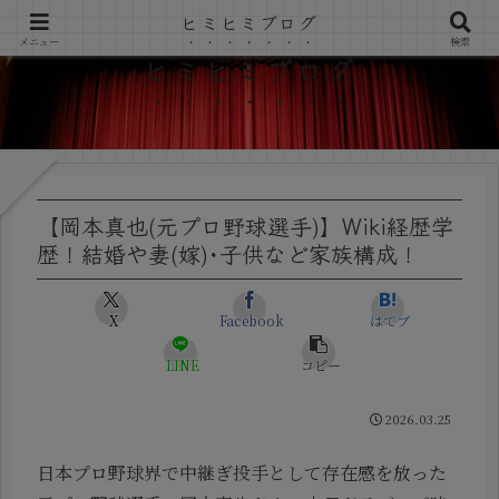
ヒミヒミブログ
メニュー
検索
ヒミヒミブログ
【岡本真也(元プロ野球選手)】Wiki経歴学
歴！結婚や妻(嫁)･子供など家族構成！
X
Facebook
はてブ
LINE
コピー
2026.03.25
日本プロ野球界で中継ぎ投手として存在感を放った