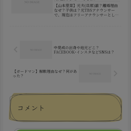
【山本里菜】元夫(旦那)誰？離婚理由
なぜ？子供は？元TBSアナウンサー
で、現在はフリーアナウンサーとして
活動する山本里菜さんが、離婚したこ
とを自身のSNSで発表しました。
2022年3月に一般男性との結婚を報告
してから約4年。夫婦として過ごし...
中晃成の出身や地元どこ？
FACEBOOK･インスタなどSNSは？
【ガードマン】解散理由なぜ？何があ
った？
コメント