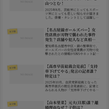
山つとむ！
2025年8月、芸能界にとってもスポー
ツ界にとっても悲しい知らせが届きま
した。俳優・タレントとして活躍した
亀山忍（かめやま・しのぶ）さんが、
56歳の若さで亡くなられたのです。彼
の死因は腎臓がんであり、長年にわた
【名古屋錦ガールズバー】女
未分類
って闘病生活を続けていたことが...
性店員が刃物で襲われた事件
発生？店舗や犯人など真相
は？デマの可能性は？
愛知県名古屋市中区・錦の繁華街で、
ガールズバーの女性従業員が刃物で攻
撃されたとの情報がSNSやネット記事
で流れています。これにより、「実際
に刺傷事件が起きたのか」「どこの店
舗で、犯人は誰なのか」「被害者は命
【高市早苗総裁会見前】｢支持
未分類
に別状があるのか」といった関心が
率下げてやる｣発言の記者誰？
高...
特定は？
2025年10月、自民党新総裁となった
高市早苗氏の就任会見直前に、記者と
みられる人物が「支持率下げてやる」
と口にした音声が拾われ、SNS上で一
気に拡散。この一言が、政治報道
の“公平性”を巡る議論を再燃させてい
【山本里菜】元夫(旦那)誰？離
未分類
ます。今回は、その音声がどのよう...
婚理由なぜ？子供は？