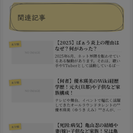
関連記事
【2025】ばぁう炎上の理由は
未分類
なぜ？何があった？
2025年6月、ネット界隈を賑わせてい
るある騒動があります。それは、歌い
手やVTuberとして活動しているばぁ
うさんに関する“炎上事件”です。「な
ぜ炎上したの？」「何があったの？」
と疑問を持つ人も多いでしょう。本記
【何者】優木瑛美のWiki経歴
未分類
事では、ばぁうさんが関与し...
学歴！元夫(旦那)や子供など家
族構成！
テレビや舞台、イベントで幅広く活躍
してきたオールラウンドタレントの**
優木瑛美（ゆうき えみ）**さんが、
2025年8月18日、離婚を発表しまし
た。SNSでの報告は多くの人に驚きを
もって受け止められましたが、そのメ
【死因:病気】亀山忍の結婚や
未分類
ッセージには一人の母として...
妻(嫁)･子供など家族！兄は亀