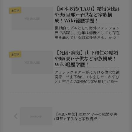
日に広島地裁で開かれ、その中で飛び
出したある発言が大きな波紋を広げて
【岡本多緒(TAO)】結婚(妊娠)
未分類
います。羽月被告は、指定薬物「...
や夫(旦那)･子供など家族構
成！Wiki経歴学歴！
世界的モデルとして海外ファッション
界で活躍し、近年は俳優としても存在
感を高めている岡本多緒さん。かつて
は「TAO」名義で活動し、日本人モデ
ルとして世界のトップブランドから高
い評価を受けてきました。そんな岡本
【死因･病気】山下和仁の結婚
未分類
多緒さんが、カンヌ国際映画祭で妊
や嫁(妻)･子供など家族構成！
娠...
Wiki経歴学歴！
クラシックギター界における偉大な演
奏家、**山下和仁（やました・かずひ
と）**さんの訃報が2026年1月に報じ
られ、多くの音楽ファンに衝撃を与え
ました。卓越した技術と革新的なアレ
ンジによって、ギターの可能性を押し
広げたレジェンドの一人として...
【死因･病気】栗原アヤ子の結婚や夫
(旦那)･子供など家族構成！