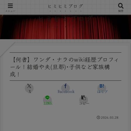
ヒミヒミブログ
メニュー
検索
ヒミヒミブログ
【何者】ワンダ・ナラのwiki経歴プロフィ
ール！結婚や夫(旦那)･子供など家族構
成！
X
Facebook
はてブ
LINE
コピー
2026.03.28