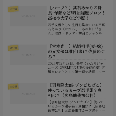
若さで注目を集めたのが**式守風之助
（しきもり・かぜのすけ）**です。
【ハーフ？】髙石あかりの身
未分類
2023年、16歳という若さでプロ...
長･年齢などWiki経歴プロフ！
高校や大学など学歴！
若手女優として注目を集めている**髙
石あかり（たかいし・あかり）**さ
ん。映画・ドラマ・舞台とジャンルを
問わず活躍の幅を広げ、2025年度後
期のNHK連続テレビ小説『ばけば
け』のヒロインに抜擢されたことで一
【堂本光一】結婚相手(妻･嫁)
未分類
躍脚光を浴びています。この記事で
の元女優は誰(何者)？佐藤めぐ
は...
み？
2025年12月28日、長年にわたりジャ
ニーズ（現SMILE-UP.の後継組織）所
属タレントとして第一線で活躍してき
たKinKi Kidsの堂本光一さんが、結
婚を発表しました。発表は公式サイト
を通じて静かに行われ、本人の言葉で
【羽月隆太郎･ゾンビたばこ】
未分類
「この度、私、...
使っているカープ選手誰？真
相は？【広島地裁初公判】
【羽月隆太郎･ゾンビたばこ】使って
いるカープ選手誰？真相は？【広島地
裁初公判】元広島東洋カープ選手・羽
月隆太郎被告の初公判が2026年5月15