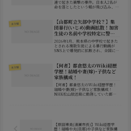
連で起きた衝撃の事件。日本人2名が
命を落としたという報が飛び込み、多
くの日本人に不安と衝撃を与えまし
た。現地で何が起きたのか？そして、
犠牲となった日本人2人の正体とは？
【山都町立矢部中学校？】集
未分類
本記事では、これまでに報道された
団暴行(いじめ)動画拡散！加害
内...
生徒の名前や学校特定に警
鐘！
2026年1月、熊本県の中学校で起きた
とされる複数生徒による暴行動画が
SNS上で爆発的に拡散され、全国に衝
撃が走っています。場所は上益城郡内
の中学校とされ、**「山都町立矢部中
学校」**という校名がネットで急浮
【何者】都倉悠太のWiki経歴
未分類
上。関係者を名指しする投稿も相...
学歴！結婚や妻(嫁)･子供など
家族構成！
【何者】都倉悠太のWiki経歴学歴！
結婚や妻(嫁)･子供など家族構成！
NHK松山放送局に勤務していた都倉
悠太（とくら ゆうた）さんに注目が
集まっています。報道をきっかけに、
「どんな人物なのか」「これまでどの
ような経歴を歩んできたのか」「結
婚...
【原田博美(清瀬市長)】Wiki経歴学
歴！結婚や夫(旦那)や子供など家族構