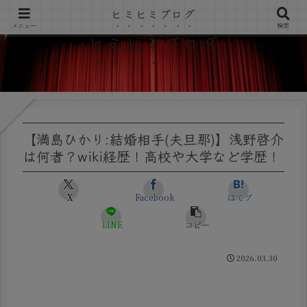
ヒミヒミブログ
メニュー
検索
ヒミヒミブログ
【満島ひかり:結婚相手(夫旦那)】浅野啓介
は何者？wiki経歴！高校や大学など学歴！
X
Facebook
はてブ
LINE
コピー
2026.03.30