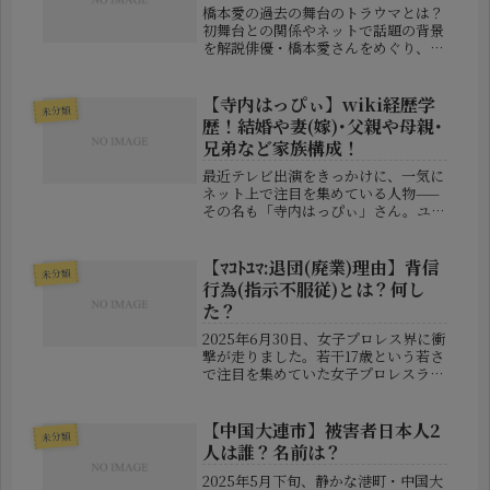
橋本愛の過去の舞台のトラウマとは？
初舞台との関係やネットで話題の背景
を解説俳優・橋本愛さんをめぐり、
「過去の舞台での経験が現在にも影響
しているのではないか」という話題が
SNSを中心に注目を集めています。一
【寺内はっぴぃ】wiki経歴学
未分類
部では「初舞台でつらい経験をしたこ
歴！結婚や妻(嫁)･父親や母親･
と...
兄弟など家族構成！
最近テレビ出演をきっかけに、一気に
ネット上で注目を集めている人物——
その名も「寺内はっぴぃ」さん。ユニ
ークすぎる名前に「芸名？」「ネタ
枠？」と感じた方も多いかもしれませ
んが、実はこの“ひらがなフルネー
【ﾏｺﾄﾕﾏ:退団(廃業)理由】背信
未分類
ム”はれっきとした本名。彼の存在感
行為(指示不服従)とは？何し
はその...
た？
2025年6月30日、女子プロレス界に衝
撃が走りました。若干17歳という若さ
で注目を集めていた女子プロレスラ
ー・マコトユマ選手が、所属団体「ワ
ールド女子プロレス・ディアナ」から
突然の退団・廃業を発表したのです。
【中国大連市】被害者日本人2
未分類
しかも、その理由は「団体への背...
人は誰？名前は？
2025年5月下旬、静かな港町・中国大