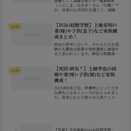
俳優として活躍を続ける**國島直希
（くにしま・なおき）さん（31歳）**
が、自身の公式SNSを通じて、結婚と
パートナーの妊娠を同時に発表しまし
た。この一報はファンの間で瞬く間に
話題となり、多くの祝福の声が寄せら
【Wiki経歴学歴】上地克明の
未分類
れています。今回の記事では、結...
妻(嫁)や子供(息子)など家族構
成まとめ！
政治の世界において、その人の人生経
験や人間性は政策や市政運営に直結す
ると言われています。神奈川県横須賀
市の現市長、上地克明（かみじ かつ
あき）氏は、そのような政治家のひと
り。今回は、そんな上地市長の経歴・
【死因:病気？】土師孝也の結
未分類
学歴に加え、家族構成（妻・息子な
婚や妻(嫁)･子供(娘)など家族
ど）...
構成！
2025年8月27日、声優界にとって大き
な喪失となるニュースが伝えられまし
た。長年にわたり数々の人気アニメ作
品に出演し、重厚な演技でファンを魅
了してきた土師孝也（はし・たかや）
さんが、72歳で永眠されました。死因
は「心筋梗塞」と発表され、多...
【何者】今井尚哉のwiki経歴学歴！