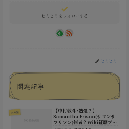
ヒミヒミをフォローする
ヒミヒミ
関連記事
【中村敬斗･熱愛？】
未分類
Samantha Frison(サマンサ
フリソン)何者？Wiki経歴プロ
フ！