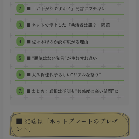
■ 「お下がりですか？」発言にブチギレ
■ ネットで浮上した「共演者は誰？」問題
■ 佐々木ほのか説が広がる理由
■ “悪気はない発言”が生むすれ違い
■ 大久保佳代子らしい“リアルな怒り”
■ まとめ：真相は不明も“共感度の高い話題”に
■ 発端は「ホットプレートのプレゼ
ント」