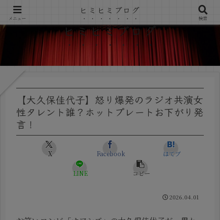
ヒミヒミブログ
メニュー
検索
ヒミヒミブログ
【大久保佳代子】怒り爆発のラジオ共演女
性タレント誰？ホットプレートお下がり発
言！
X
Facebook
はてブ
LINE
コピー
2026.04.01