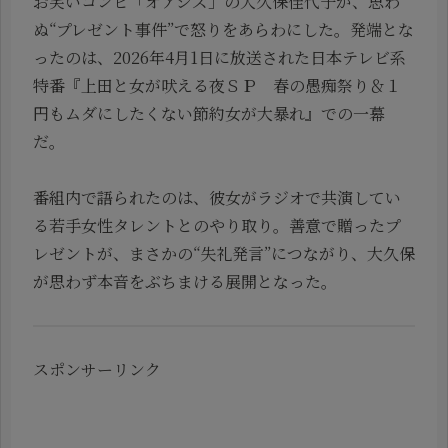
お笑いコンビ「オアシズ」の大久保佳代子が、思わ
ぬ“プレゼント事件”で怒りをあらわにした。発端とな
ったのは、2026年4月1日に放送された日本テレビ系
特番『上田と女が吠える夜ＳＰ 春の愚痴祭り＆１
円もムダにしたくない節約女が大暴れ』での一幕
だ。
番組内で語られたのは、彼女がラジオで共演してい
る若手女性タレントとのやり取り。善意で贈ったプ
レゼントが、まさかの“失礼発言”につながり、大久保
が思わず本音をぶちまける展開となった。
スポンサーリンク