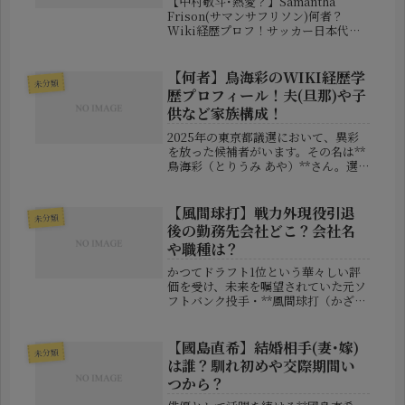
【中村敬斗･熱愛？】Samantha
Frison(サマンサフリソン)何者？
Wiki経歴プロフ！サッカー日本代表
の中村敬斗選手は、プレーだけでなく
端正なルックスでも高い人気を誇る選
手です。ヨーロッパで活躍する若きア
【何者】鳥海彩のWIKI経歴学
未分類
タッカーということもあり、...
歴プロフィール！夫(旦那)や子
供など家族構成！
2025年の東京都議選において、異彩
を放った候補者がいます。その名は**
鳥海彩（とりうみ あや）**さん。選
挙に詳しい人でなくとも、「あの気象
予報士で恋愛本の著者の人？」とピン
とくる方も多いのではないでしょう
【風間球打】戦力外現役引退
未分類
か。今回は、話題の女性・鳥海彩さ...
後の勤務先会社どこ？会社名
や職種は？
かつてドラフト1位という華々しい評
価を受け、未来を嘱望されていた元ソ
フトバンク投手・**風間球打（かざ
ま・きゅうた）**さんが、プロ野球選
手としてのキャリアに終止符を打ちま
した。まだ22歳という若さでユニフォ
【國島直希】結婚相手(妻･嫁)
未分類
ームを脱ぐ決断に至った彼の胸中に...
は誰？馴れ初めや交際期間い
つから？