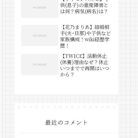
供(息子)の重度障害と
は何？病気(病名)は？
【花乃まりあ】結婚相
手(夫･旦那)や子供など
家族構成！wiki経歴学
歴！
【TWICE】活動休止
(休養)理由なぜ？休止
いつまでで再開はいつ
から？
最近のコメント