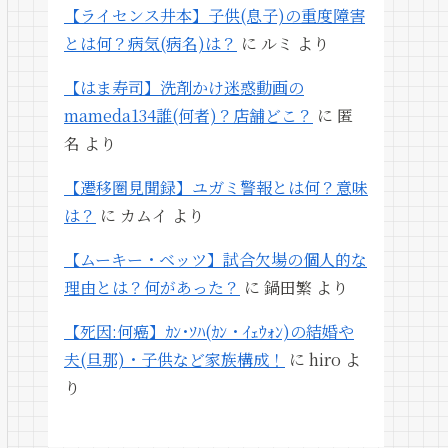
【ライセンス井本】子供(息子)の重度障害
とは何？病気(病名)は？
に
ルミ
より
【はま寿司】洗剤かけ迷惑動画の
mameda134誰(何者)？店舗どこ？
に
匿
名
より
【遷移圏見聞録】ユガミ警報とは何？意味
は？
に
カムイ
より
【ムーキー・ベッツ】試合欠場の個人的な
理由とは？何があった？
に
鍋田繁
より
【死因:何癌】ｶﾝ･ｿﾊ(ｶﾝ・ｲｪｳｫﾝ)の結婚や
夫(旦那)・子供など家族構成！
に
hiro
よ
り