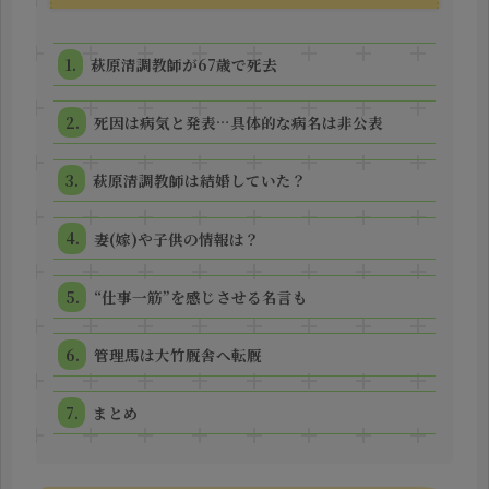
萩原清調教師が67歳で死去
死因は病気と発表…具体的な病名は非公表
萩原清調教師は結婚していた？
妻(嫁)や子供の情報は？
“仕事一筋”を感じさせる名言も
管理馬は大竹厩舎へ転厩
まとめ