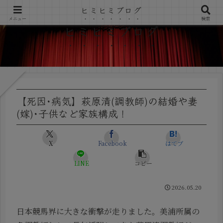
ヒミヒミブログ
メニュー
検索
ヒミヒミブログ
【死因･病気】萩原清(調教師)の結婚や妻
(嫁)･子供など家族構成！
X
Facebook
はてブ
LINE
コピー
2026.05.20
日本競馬界に大きな衝撃が走りました。美浦所属の