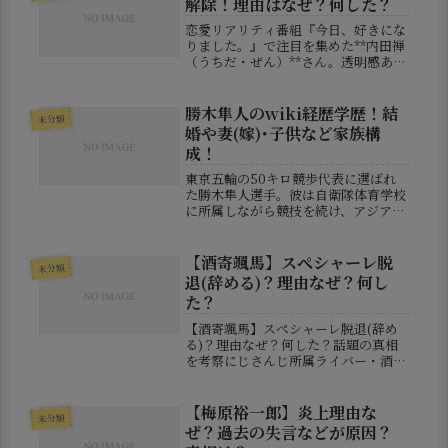
解除！理由はなぜ？何した？
恋愛リアリティ番組『今日、好きにな
りました。』で注目を集めた**内田禅
（うちだ・ぜん）**さん。透明感ある
ルックスと真面目な性格が視聴者の心
を掴み、出演後は俳優・モデルとして
の活躍も期待されていました。しか
勝木隼人のwiki経歴学歴！結
未分類
し、最近になって突如として「所属
婚や妻(嫁)･子供など家族構
事...
成！
東京五輪の50キロ競歩代表に選ばれ
た勝木隼人選手。彼は自衛隊体育学校
に所属しながら競技を続け、アジア大
会での優勝経験も持つ実力者です。今
回は、そんな勝木隼人さんのwiki風
プロフィールや経歴、学歴に加え、気
【酒寄颯馬】スぺシャーレ脱
未分類
になる結婚生活や家族構成について
退(辞める)？理由なぜ？何し
詳...
た？
【酒寄颯馬】スぺシャーレ脱退(辞め
る)？理由なぜ？何した？話題の真相
を考察にじさんじ所属ライバー・酒寄
颯馬さんについて、「スぺシャーレ
（Speciale）を脱退するのではない
か」「辞めるのでは？」という声が
【梅原裕一郎】炎上理由な
未分類
SNS上で広がっています。突然この...
ぜ？過去の失言などが原因？