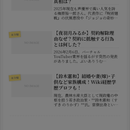
真相は？
2025年現在も声優界で高い人気を誇
る梅原裕一郎さん。代表作に『呪術廻
戦』の伏黒恵役や『ジョジョの奇妙な
冒険』のブチャラティ役など、幅広い
作品に出演し、整った顔立ちと重厚な
声質で多くのファンを魅了していま
【夜羽月みるか】契約解除理
未分類
す。しかしその一方で、過去には度重
由なぜ？契約に抵触する行為
な...
とは何した？
2026年2月6日、バーチャル
YouTuber業界を揺るがす突然の発表
がありました。ぶいありうむ
（Varium）に所属していた
VTuber「夜羽月みるか（よはづき み
るか）」さんが、マネジメント会社と
【鈴木憲和】結婚や妻(嫁)･子
未分類
の契約を打ち切られたことが公式に発
供など家族構成！Wiki経歴学
表され...
歴プロフも！
現在、農林水産大臣として現政権の中
枢を担う若き政治家・**鈴木憲和（す
ずき のりかず）**氏。官僚出身という
異色の経歴を持ち、東大卒という華麗
な学歴、さらには弁護士の妻を持つ家
庭人としての一面も注目されていま
す。この記事では、鈴木憲和氏のこ...