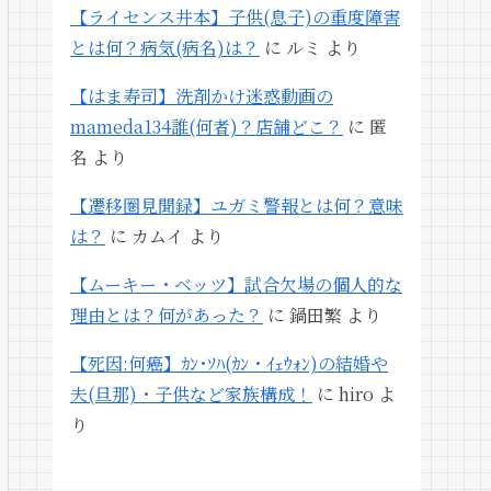
【ライセンス井本】子供(息子)の重度障害
とは何？病気(病名)は？
に
ルミ
より
【はま寿司】洗剤かけ迷惑動画の
mameda134誰(何者)？店舗どこ？
に
匿
名
より
【遷移圏見聞録】ユガミ警報とは何？意味
は？
に
カムイ
より
【ムーキー・ベッツ】試合欠場の個人的な
理由とは？何があった？
に
鍋田繁
より
【死因:何癌】ｶﾝ･ｿﾊ(ｶﾝ・ｲｪｳｫﾝ)の結婚や
夫(旦那)・子供など家族構成！
に
hiro
よ
り