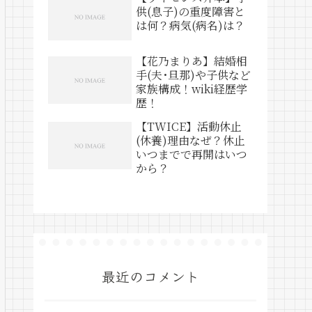
供(息子)の重度障害と
は何？病気(病名)は？
【花乃まりあ】結婚相
手(夫･旦那)や子供など
家族構成！wiki経歴学
歴！
【TWICE】活動休止
(休養)理由なぜ？休止
いつまでで再開はいつ
から？
最近のコメント