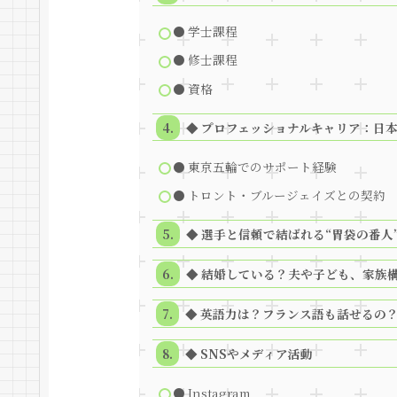
● 学士課程
● 修士課程
● 資格
◆ プロフェッショナルキャリア：日本
● 東京五輪でのサポート経験
● トロント・ブルージェイズとの契約
◆ 選手と信頼で結ばれる“胃袋の番人
◆ 結婚している？夫や子ども、家族
◆ 英語力は？フランス語も話せるの
◆ SNSやメディア活動
● Instagram