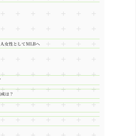
人女性としてMLBへ
”
構成は？
？