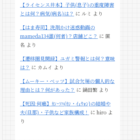
【ライセンス井本】子供(息子)の重度障害
とは何？病気(病名)は？
に
ルミ
より
【はま寿司】洗剤かけ迷惑動画の
mameda134誰(何者)？店舗どこ？
に
匿
名
より
【遷移圏見聞録】ユガミ警報とは何？意味
は？
に
カムイ
より
【ムーキー・ベッツ】試合欠場の個人的な
理由とは？何があった？
に
鍋田繁
より
【死因:何癌】ｶﾝ･ｿﾊ(ｶﾝ・ｲｪｳｫﾝ)の結婚や
夫(旦那)・子供など家族構成！
に
hiro
よ
り