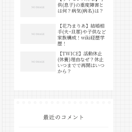
供(息子)の重度障害と
は何？病気(病名)は？
【花乃まりあ】結婚相
手(夫･旦那)や子供など
家族構成！wiki経歴学
歴！
【TWICE】活動休止
(休養)理由なぜ？休止
いつまでで再開はいつ
から？
最近のコメント