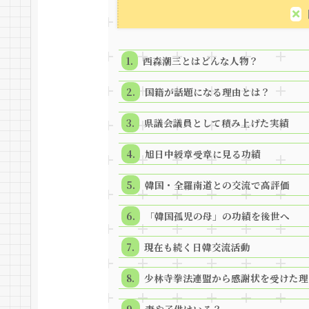
西森潮三とはどんな人物？
国籍が話題になる理由とは？
県議会議員として積み上げた実績
旭日中綬章受章に見る功績
韓国・全羅南道との交流で高評価
「韓国孤児の母」の功績を後世へ
現在も続く日韓交流活動
少林寺拳法連盟から感謝状を受けた理