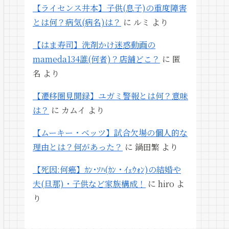
【ライセンス井本】子供(息子)の重度障害
とは何？病気(病名)は？
に
ルミ
より
【はま寿司】洗剤かけ迷惑動画の
mameda134誰(何者)？店舗どこ？
に
匿
名
より
【遷移圏見聞録】ユガミ警報とは何？意味
は？
に
カムイ
より
【ムーキー・ベッツ】試合欠場の個人的な
理由とは？何があった？
に
鍋田繁
より
【死因:何癌】ｶﾝ･ｿﾊ(ｶﾝ・ｲｪｳｫﾝ)の結婚や
夫(旦那)・子供など家族構成！
に
hiro
よ
り