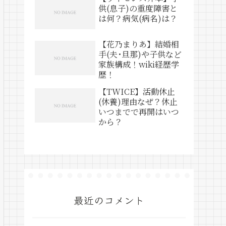
供(息子)の重度障害と
は何？病気(病名)は？
【花乃まりあ】結婚相
手(夫･旦那)や子供など
家族構成！wiki経歴学
歴！
【TWICE】活動休止
(休養)理由なぜ？休止
いつまでで再開はいつ
から？
最近のコメント