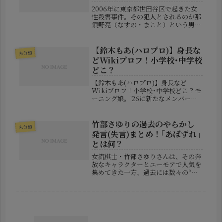
2006年に東京都世田谷区で起きた女
性殺害事件。その犯人とされるのが那
須野亮（なすの・まこと）という男で
す。彼はその後無期懲役判決を受け、
刑務所で服役していましたが、2025
年8月、収監先で再び殺人容疑で逮捕
【鈴木もあ(ハロプロ)】身長な
未分類
され、世間を再び騒がせる事態とな...
どWikiプロフ！小学校･中学校
どこ？
【鈴木もあ(ハロプロ)】身長など
Wikiプロフ！小学校･中学校どこ？モ
ーニング娘。'26に新たなメンバーと
して加入することが発表され、大きな
注目を集めている鈴木もあさん。
2026年6月2日に公開された公式
竹部さゆりの過去のやらかし
未分類
YouTube動画にて、モーニング娘...
発言(失言)まとめ！｢あばずれ｣
とは何？
女流棋士・竹部さゆりさんは、その奔
放なキャラクターとユーモアで人気を
集めてきた一方、過去には数々の“問
題発言”や“やらかし”で話題を呼んで
きました。2025年のJT杯での失言に
より再び注目されていますが、実はこ
れまでも将棋界を揺るがす言動を...