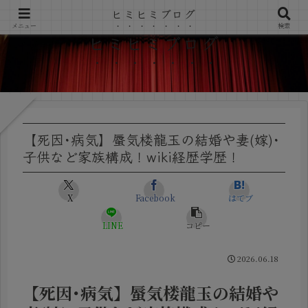
ヒミヒミブログ
メニュー
検索
ヒミヒミブログ
【死因･病気】蜃気楼龍玉の結婚や妻(嫁)･
子供など家族構成！wiki経歴学歴！
X
Facebook
はてブ
LINE
コピー
2026.06.18
【死因･病気】蜃気楼龍玉の結婚や