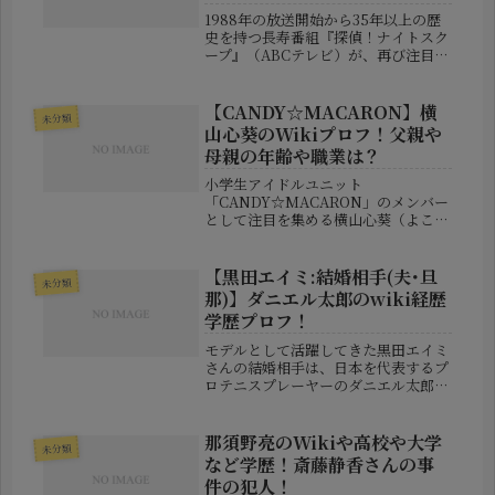
1988年の放送開始から35年以上の歴
史を持つ長寿番組『探偵！ナイトスク
ープ』（ABCテレビ）が、再び注目を
集めています。2025年9月、番組の公
式X（旧Twitter）にて「新探偵、登
場！」という意味深な投稿がされ、大
【CANDY☆MACARON】横
未分類
きな反響を呼びました...
山心葵のWikiプロフ！父親や
母親の年齢や職業は？
小学生アイドルユニット
「CANDY☆MACARON」のメンバー
として注目を集める横山心葵（よこや
ま・もあ）さん。アイドルの登竜門と
もいえるゼストミュージックスクール
で本格的なレッスンを受けており、
【黒田エイミ:結婚相手(夫･旦
未分類
SKE48を夢見るファンの間でも密かな
那)】ダニエル太郎のwiki経歴
話題と...
学歴プロフ！
モデルとして活躍してきた黒田エイミ
さんの結婚相手は、日本を代表するプ
ロテニスプレーヤーのダニエル太郎選
手です。▼関連記事【ダニエル太郎:結
婚相手(妻･嫁)】黒田エイミの離婚歴
や子供は？長身で甘いマスクに加え、
那須野亮のWikiや高校や大学
未分類
コートで見せる迫力あるプレーは、...
など学歴！斎藤静香さんの事
件の犯人！