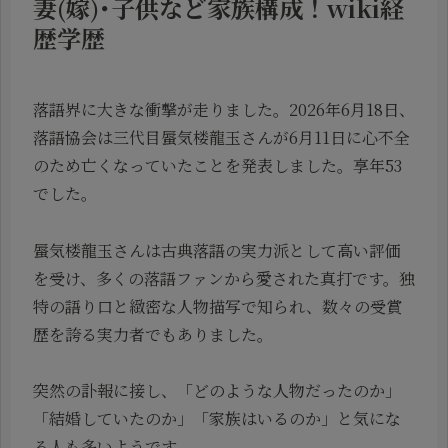
妻(嫁)･子供など家族構成！wiki経
歴学歴
落語界に大きな衝撃が走りました。2026年6月18日、
落語協会は三代目蜃気楼龍玉さんが6月11日に心不全
のため亡くなっていたことを発表しました。享年53
でした。
蜃気楼龍玉さんは古典落語の実力派として高い評価
を受け、多くの落語ファンから愛された真打です。独
特の語り口と緻密な人物描写で知られ、数々の受賞
歴を誇る実力者でもありました。
突然の訃報に接し、「どのような人物だったのか」
「結婚していたのか」「家族はいるのか」と気にな
る人も多いようです。