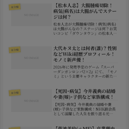
ット上では「結婚したのでは？」とい
【松本人志】大腸腫瘍切除！
未分類
う噂が急浮上。SNSでは驚きと戸...
病気(病名)は大腸がんでステー
ジは何？
松本人志が大腸腫瘍切除！病気(病名)
は大腸がんなの？ステージは何？お笑
いコンビ「ダウンタウン」の松本人志
さんが、大腸の腫瘍切除手術を受けて
いたことを公表し、大きな反響を呼ん
でいます。所属事務所による発表で
大代キヌ太とは何者(誰)？性別
未分類
は、今春に体調の異変を感じて医療機
などWiki経歴プロフィール！
関...
モノミ新声優！
2026年に発売予定のゲーム『スーパ
ーダンガンロンパ2×2』にて、「モノ
ミ」という主要キャラクターの新たな
声を担当することが発表された**大代
キヌ太（おおしろ きぬた）**さん。
その名前を聞いて「誰？」と思った方
【死因･病気】今井義典の結婚
未分類
も少なくないかもしれませんが...
や妻(嫁)･子供など家族構成！
【死因･病気】今井義典の結婚や妻
(嫁)･子供など家族構成！NHK副会長
として活躍した人生を振り返る元
NHK副会長として知られる今井義典
（いまい・よしのり）さんが、2026
年5月28日に亡くなりました。81歳で
【菅波美玲(≠ME)】卒業理由