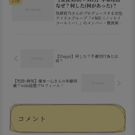
未分類
した。長年にわたりNHKの報道や...
なぜ？何した(何があった)？
指原莉乃さんがプロデュースする女性
アイドルグループ「≠ME（ノットイ
コールミー）」のメンバー・菅波美玲
さんが、グループ卒業を発表しまし
た。突然の知らせに、ファンの間では
「なぜ卒業するの？」「何か問題があ
ったの？」「活動休止との関係は？」
とい...
【Unpyi】何した？不適切行為とは
何？
【死因･病気】榎本一心さんの年齢何
歳？wiki経歴プロフィール！
コメント