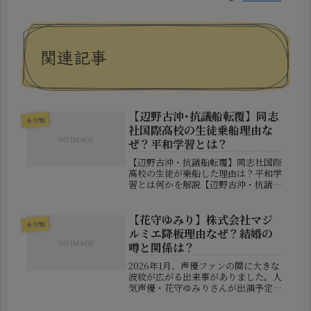
関連記事
【辺野古沖･抗議船転覆】同志
未分類
社国際高校の生徒乗船理由な
ぜ？平和学習とは？
【辺野古沖・抗議船転覆】同志社国際
高校の生徒が乗船した理由は？平和学
習とは何かを解説【辺野古沖・抗議船
転覆】同志社国際高校の生徒が乗船し
た理由は？平和学習とは沖縄県名護市
の辺野古沖で、基地建設に反対する活
【花守ゆみり】株式会社マジ
未分類
動に関連した船が転覆する事故が発生
ルミエ降板理由なぜ？結婚の
し...
噂と関係は？
2026年1月、声優ファンの間に大きな
波紋が広がる出来事がありました。人
気声優・花守ゆみりさんが出演予定だ
ったアニメ『株式会社マジルミエ』か
らの降板が正式に発表され、同時にネ