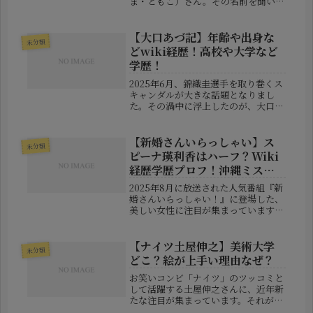
ま・ともこ）さん。その名前を聞いた
ことがあるという方も少なくないので
はないでしょうか。近年では、中居正
広さんを巡る問題の代理人弁護士とし
【大口あづ記】年齢や出身な
未分類
ても注目され、法律界における存在感
どwiki経歴！高校や大学など
が...
学歴！
2025年6月、錦織圭選手を取り巻くス
キャンダルが大きな話題となりまし
た。その渦中に浮上したのが、大口あ
づ記さんという女性モデルの存在で
す。一部報道では彼女が“不倫相手”と
されており、その素性に注目が集まっ
【新婚さんいらっしゃい】ス
未分類
ています。▼関連記事【錦織圭:嫁(...
ピーナ瑛利香はハーフ？Wiki
経歴学歴プロフ！沖縄ミスコ
ン界3冠！
2025年8月に放送された人気番組『新
婚さんいらっしゃい！』に登場した、
美しい女性に注目が集まっています。
その人物とは、沖縄県出身のスピーナ
瑛利香（えりか）さん。番組内で
は“沖縄ミスコン界の3冠女王”として
【ナイツ土屋伸之】美術大学
未分類
紹介され、華やかな経歴と愛らしい
どこ？絵が上手い理由なぜ？
キ...
お笑いコンビ「ナイツ」のツッコミと
して活躍する土屋伸之さんに、近年新
たな注目が集まっています。それが
「美術の実力」と「美大進学」という