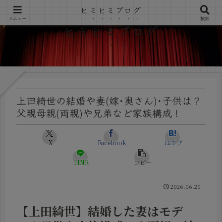
ヒミヒミブログ
メニュー
検索
ヒミヒミブログ
上田綺世の結婚や妻(嫁･奥さん)･子供は？
父親母親(両親)や兄弟など家族構成！
X
Facebook
はてブ
LINE
コピー
2026.06.20
【上田綺世】結婚した妻はモデ