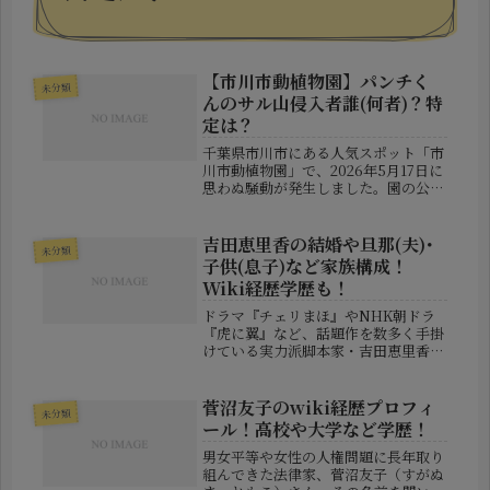
【市川市動植物園】パンチく
未分類
んのサル山侵入者誰(何者)？特
定は？
千葉県市川市にある人気スポット「市
川市動植物園」で、2026年5月17日に
思わぬ騒動が発生しました。園の公式
Xによると、サル山エリアに侵入者が
現れ、警察へ引き渡されたことが公表
されています。市川市動植物園といえ
吉田恵里香の結婚や旦那(夫)･
未分類
ば、SNSでも話題となった人気...
子供(息子)など家族構成！
Wiki経歴学歴も！
ドラマ『チェリまほ』やNHK朝ドラ
『虎に翼』など、話題作を数多く手掛
けている実力派脚本家・吉田恵里香さ
ん。彼女の作品は、日常の中にある繊
細な感情や、人間関係の奥深さを描き
出すことで高い評価を受けています。
菅沼友子のwiki経歴プロフィ
未分類
そんな吉田さんの創作の背景には、ど
ール！高校や大学など学歴！
の...
男女平等や女性の人権問題に長年取り
組んできた法律家、菅沼友子（すがぬ