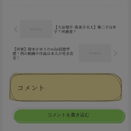
話題です。2026年春、NHKの番組内
で本人が「美大生になった」と語った
ことで、一気に関心が高まりまし
た。...
【大谷翔平･真美子夫人】第二子は年
子？何歳差？
【何者】岡本さゆりのwiki経歴学
歴！例の動画や作品は本人が完全否
定！
コメント
コメントを書き込む