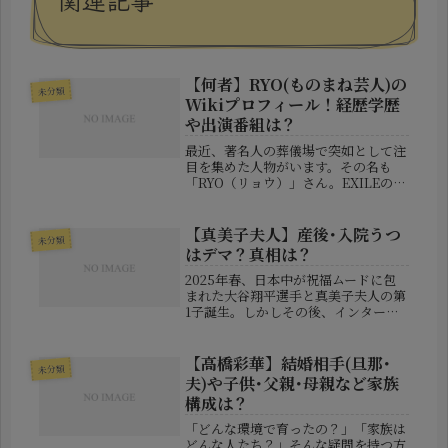
【何者】RYO(ものまね芸人)の
未分類
Wikiプロフィール！経歴学歴
や出演番組は？
最近、著名人の葬儀場で突如として注
目を集めた人物がいます。その名も
「RYO（リョウ）」さん。EXILEの
ATSUSHIさんのモノマネを得意と
し、"本物かと思うほどの激似"で一躍
話題となったモノマネ芸人です。
【真美子夫人】産後･入院うつ
未分類
2025年9月、橋幸夫さんの通夜に...
はデマ？真相は？
2025年春、日本中が祝福ムードに包
まれた大谷翔平選手と真美子夫人の第
1子誕生。しかしその後、インターネ
ット上では「真美子夫人 うつ」「入
院中」など、根拠の乏しい検索ワード
が急浮上。果たしてこれは事実なの
【高橋彩華】結婚相手(旦那･
未分類
か、それとも誤情報が独り歩きしてい
夫)や子供･父親･母親など家族
る...
構成は？
「どんな環境で育ったの？」「家族は
どんな人たち？」そんな疑問を持つ方