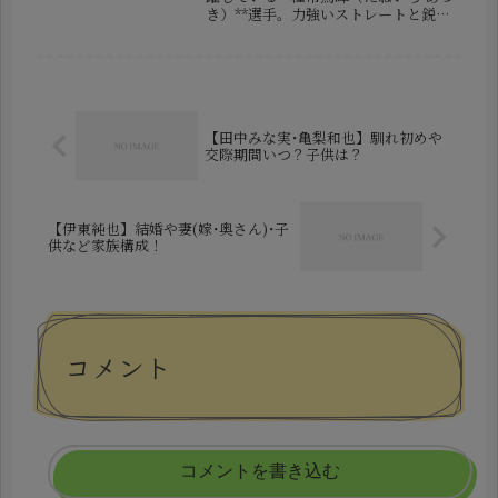
き）**選手。力強いストレートと鋭い
変化球を武器に、チームの主力投手と
して注目を集めています。近年は侍ジ
ャパンにも選出されるなど、日本球界
でも存在感を高めている若手投手...
【田中みな実･亀梨和也】馴れ初めや
交際期間いつ？子供は？
【伊東純也】結婚や妻(嫁･奥さん)･子
供など家族構成！
コメント
コメントを書き込む