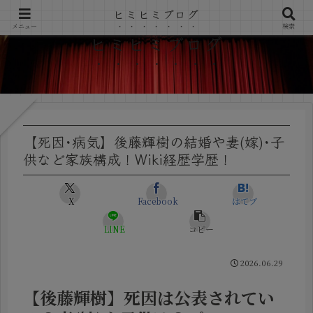
ヒミヒミブログ
メニュー
検索
ヒミヒミブログ
【死因･病気】後藤輝樹の結婚や妻(嫁)･子
供など家族構成！Wiki経歴学歴！
X
Facebook
はてブ
LINE
コピー
2026.06.29
【後藤輝樹】死因は公表されてい