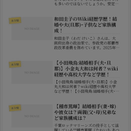
も多いのではないでしょうか。安定し
たショットと冷静なプレーで注目を集
める女子プロゴルファー・高橋彩華選
手。その強さの裏には、地元・新潟で
和田圭子のWiki経歴学歴！結
未分類
築かれた家族との深い絆があります。
婚や夫(旦那)･子供など家族構
こ...
成！
和田圭子（わだ けいこ）さんは、大
阪府出身の政治家で、参政党の那覇市
政改革委員を務めています。2025年7
月に行われた那覇市議会議員選挙に立
候補し、初めての挑戦ながら堂々のト
ップ当選を果たしました。定数40名
【小田飛鳥:結婚相手(夫･旦
未分類
の中で最上位当選という結果は、多...
那)】小金丸大和は何者？wiki
経歴や高校大学など学歴！
【小田飛鳥:結婚相手(夫･旦那)】小金
丸大和は何者？wiki経歴や高校大学
など学歴！【小田飛鳥:結婚相手(夫･旦
那)】小金丸大和は何者？wiki経歴や
高校大学など学歴！グラビア界で長年
活躍し続けている小田飛鳥さん。その
【種市篤暉】結婚相手(妻･嫁)
未分類
私生活について大きな注...
や彼女は？両親(父･母)兄弟な
ど家族構成は？
千葉ロッテマリーンズの投手として活
躍している**種市篤暉（たねいち あつ