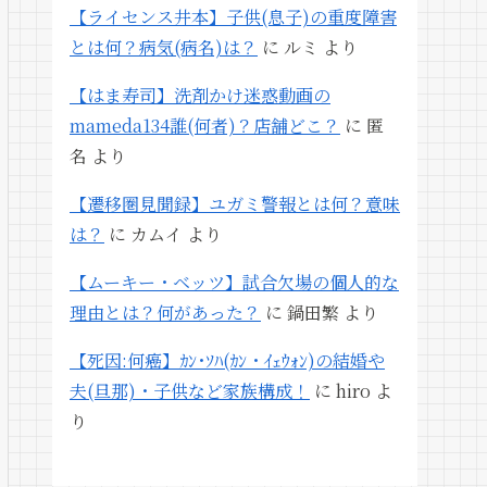
【ライセンス井本】子供(息子)の重度障害
とは何？病気(病名)は？
に
ルミ
より
【はま寿司】洗剤かけ迷惑動画の
mameda134誰(何者)？店舗どこ？
に
匿
名
より
【遷移圏見聞録】ユガミ警報とは何？意味
は？
に
カムイ
より
【ムーキー・ベッツ】試合欠場の個人的な
理由とは？何があった？
に
鍋田繁
より
【死因:何癌】ｶﾝ･ｿﾊ(ｶﾝ・ｲｪｳｫﾝ)の結婚や
夫(旦那)・子供など家族構成！
に
hiro
よ
り