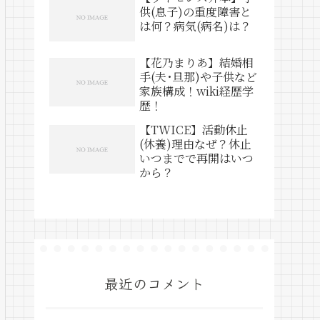
供(息子)の重度障害と
は何？病気(病名)は？
【花乃まりあ】結婚相
手(夫･旦那)や子供など
家族構成！wiki経歴学
歴！
【TWICE】活動休止
(休養)理由なぜ？休止
いつまでで再開はいつ
から？
最近のコメント