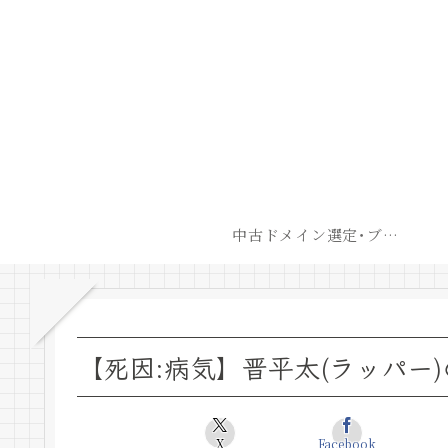
中古ドメイン選定･ブログ開設後最短での収益化戦略
【死因:病気】晋平太(ラッパー)
X
Facebook