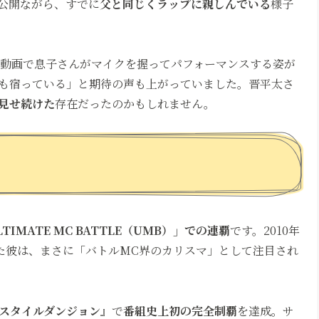
公開ながら、すでに
父と同じくラップに親しんでいる
様子
れた動画で息子さんがマイクを握ってパフォーマンスする姿が
も宿っている」と期待の声も上がっていました。晋平太さ
見せ続けた
存在だったのかもしれません。
LTIMATE MC BATTLE（UMB）」での連覇
です。2010年
いた彼は、まさに「バトルMC界のカリスマ」として注目され
スタイルダンジョン
』で
番組史上初の完全制覇
を達成。サ