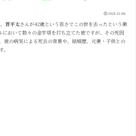
2025.11.08
ー、
晋平太
さんが42歳という若さでこの世を去ったという衝
ルにおいて数々の金字塔を打ち立てた彼ですが、その死因
、彼の病気による死去の背景や、結婚歴、元妻・子供との
す。