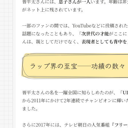
晋平太さんには、
息子さんが一人
います。年齢は非
がネット上に残されています。
一部のファンの間では、YouTubeなどに投稿さ
話題になったこともあり、「
次世代の才能
がここに
んは、親としてだけでなく、
表現者としても背中を
ラップ界の至宝──功績の数々
晋平太さんの名を一躍全国に知らしめたのが、
「U
から2011年にかけて2年連続でチャンピオンに輝
ました。
さらに2017年には、テレビ朝日の人気番組『
フリー