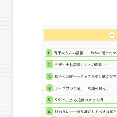
晋平太さんの訃報──静かに閉じたマ
元妻・小林美緒さんとの関係
息子との絆──ラップを受け継ぐ存在
ラップ界の至宝──功績の数々
SNSで広がる追悼の声と人柄
終わりに──語り継がれるべき言葉と