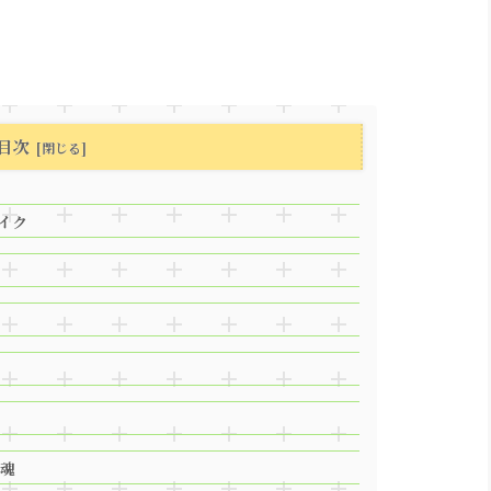
目次
イク
魂