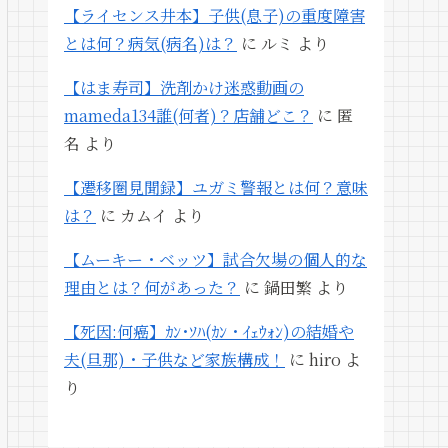
【ライセンス井本】子供(息子)の重度障害
とは何？病気(病名)は？
に
ルミ
より
【はま寿司】洗剤かけ迷惑動画の
mameda134誰(何者)？店舗どこ？
に
匿
名
より
【遷移圏見聞録】ユガミ警報とは何？意味
は？
に
カムイ
より
【ムーキー・ベッツ】試合欠場の個人的な
理由とは？何があった？
に
鍋田繁
より
【死因:何癌】ｶﾝ･ｿﾊ(ｶﾝ・ｲｪｳｫﾝ)の結婚や
夫(旦那)・子供など家族構成！
に
hiro
よ
り