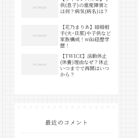
供(息子)の重度障害と
は何？病気(病名)は？
【花乃まりあ】結婚相
手(夫･旦那)や子供など
家族構成！wiki経歴学
歴！
【TWICE】活動休止
(休養)理由なぜ？休止
いつまでで再開はいつ
から？
最近のコメント