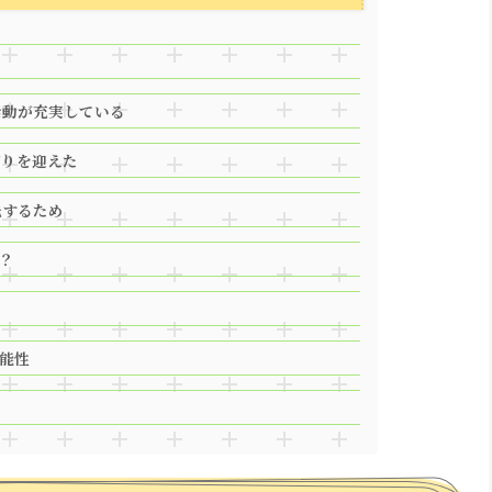
活動が充実している
切りを迎えた
先するため
？
能性