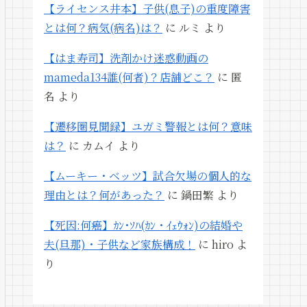
【ライセンス井本】子供(息子)の重度障害
とは何？病気(病名)は？
に
ルミ
より
【はま寿司】洗剤かけ迷惑動画の
mameda134誰(何者)？店舗どこ？
に
匿
名
より
【遷移圏見聞録】ユガミ警報とは何？意味
は？
に
カムイ
より
【ムーキー・ベッツ】試合欠場の個人的な
理由とは？何があった？
に
鍋田繁
より
【死因:何癌】ｶﾝ･ｿﾊ(ｶﾝ・ｲｪｳｫﾝ)の結婚や
夫(旦那)・子供など家族構成！
に
hiro
よ
り