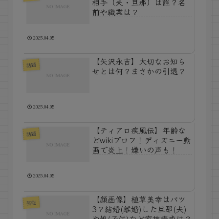
相手（夫・旦那）は誰？名
前や職業は？
2025.04.05
【矢沢永吉】大切なお知ら
話題
せとは何？まさかの引退？
2025.04.05
【ティアロ疾風伝】年齢な
話題
どwikiプロフ！ディズニー動
画で炎上！嫌いの声も！
2025.04.05
【顔画像】植草美幸はバツ
芸能
3？結婚(離婚)した旦那(夫)
や娘(子供)など家族構成は？