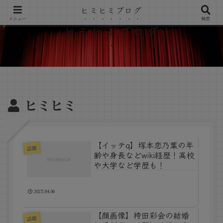
ヒミヒミブログ
メニュー
検索
ヒミヒミブログ
ヒミヒミ
【イッテq】塚本恋乃葉の年
話題
齢や身長などwiki経歴！高校
や大学など学歴も！
2025.04.06
【顔画像】袴田彩会の結婚
話題