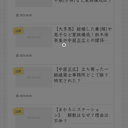
2025.04.05
【大多亮】結婚した妻(嫁)や
話題
息子など家族構成！鈴木保
奈美や中居正広との関係ま
とめ！
2025.04.05
【中居正広】立ち寄った一
話題
級建築士事務所どこで誰？
特定された？
2025.04.04
【まかろにステーショ
話題
ン】 解散はなぜ？理由は
不仲？