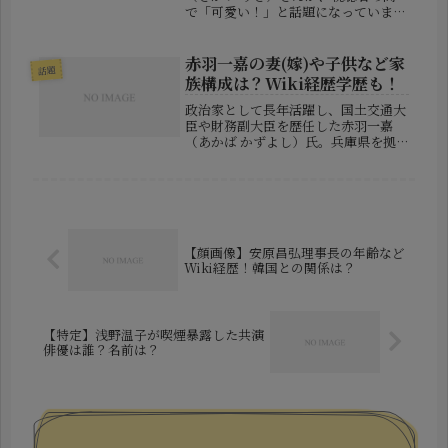
で「可愛い！」と話題になっていま
す。その朗らかな笑顔と親しみやすい
キャラクターに、多くのファンが癒さ
れているようです。この記事では、そ
赤羽一嘉の妻(嫁)や子供など家
話題
んな坂井里紗さんの 年齢や体重、出
族構成は？Wiki経歴学歴も！
身大...
政治家として長年活躍し、国土交通大
臣や財務副大臣を歴任した赤羽一嘉
（あかば かずよし）氏。兵庫県を拠
点に公明党の要職を務める彼ですが、
家族構成や経歴、学歴について気にな
る人も多いのではないでしょうか？本
記事では、赤羽一嘉氏の妻（嫁）や子
供、...
【顔画像】安原昌弘理事長の年齢など
Wiki経歴！韓国との関係は？
【特定】浅野温子が喫煙暴露した共演
俳優は誰？名前は？