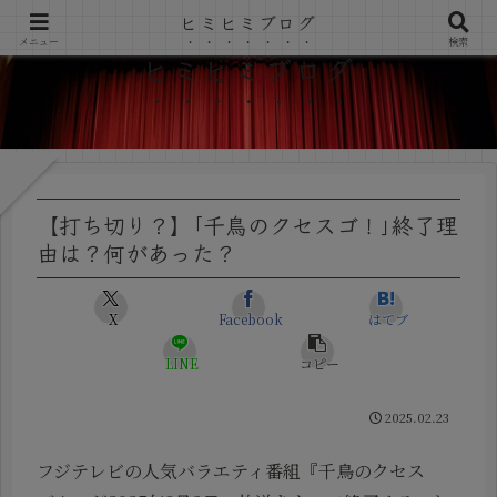
ヒミヒミブログ
メニュー
検索
ヒミヒミブログ
【打ち切り？】｢千鳥のクセスゴ！｣終了理
由は？何があった？
X
Facebook
はてブ
LINE
コピー
2025.02.23
フジテレビの人気バラエティ番組『千鳥のクセス