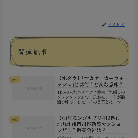
ヒミヒミ
関連記事
【水ダウ】｢マカオ カーウォ
話題
ッシュ｣とは何？どんな意味？
TBSの人気バラエティ番組『水曜日の
ダウンタウン』で、思わぬワードが話
題を呼びました。その言葉とは――「マカ
オ カーウォッシュ」。2025年4月9
日放送の回で飛び出したこのフレーズ
が、SNS上で一斉に検索され、視聴者
【G(ワモンゴキブリ412匹)】
話題
たちの間でちょっとした騒...
北九州市門司区新築マンショ
ンどこ？販売会社は？