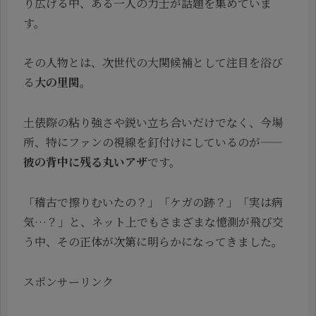
り広げる中、ある一人の力士が話題を集めていま
す。
その人物とは、次世代の大関候補として注目を浴び
る
大の里関
。
土俵際の粘り強さや鋭い立ち合いだけでなく、今場
所、特にファンの視線を釘付けにしているのが——
彼の背中に残る丸いアザ
です。
「稽古で擦りむいたの？」「ケガの跡？」「実は病
気…？」と、ネット上でもさまざまな憶測が飛び交
う中、その正体が次第に明らかになってきました。
スポンサーリンク