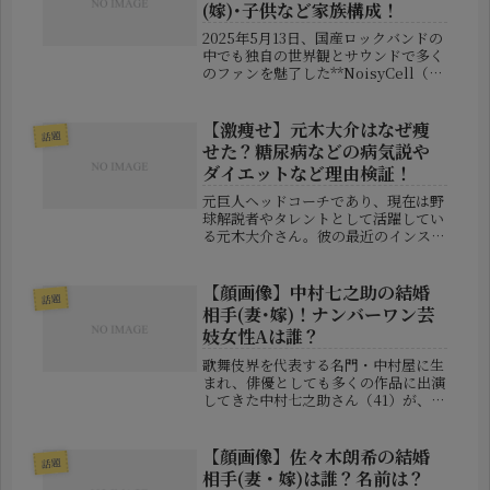
(嫁)･子供など家族構成！
2025年5月13日、国産ロックバンドの
中でも独自の世界観とサウンドで多く
のファンを魅了した**NoisyCell（ノ
イジーセル）**のベーシスト、
Kiara（キアラ）さんが逝去されまし
た。SNS上では悲しみの声と共に、
【激痩せ】元木大介はなぜ痩
話題
「Kiaraさんの死...
せた？糖尿病などの病気説や
ダイエットなど理由検証！
元巨人ヘッドコーチであり、現在は野
球解説者やタレントとして活躍してい
る元木大介さん。彼の最近のインスタ
グラム投稿にて、激痩せした姿が公開
され、ファンの間で驚きと心配の声が
広がっています。一体なぜ、彼はこれ
【顔画像】中村七之助の結婚
話題
ほどまでに痩せたのでしょうか？本記
相手(妻･嫁)！ナンバーワン芸
事...
妓女性Aは誰？
歌舞伎界を代表する名門・中村屋に生
まれ、俳優としても多くの作品に出演
してきた中村七之助さん（41）が、
2025年4月に結婚を発表し、大きな話
題となっています。お相手は“一般女
性”とされていますが、実は京都・宮
【顔画像】佐々木朗希の結婚
話題
川町のナンバーワン芸妓だった女性...
相手(妻・嫁)は誰？名前は？