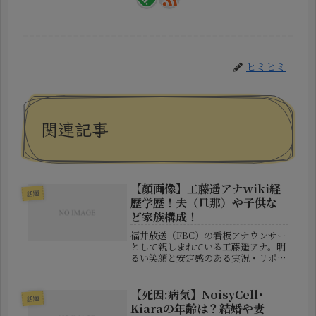
ヒミヒミ
関連記事
【顔画像】工藤遥アナwiki経
話題
歴学歴！夫（旦那）や子供な
ど家族構成！
福井放送（FBC）の看板アナウンサー
として親しまれている工藤遥アナ。明
るい笑顔と安定感のある実況・リポー
トで、視聴者からの信頼も厚い存在で
す。今回は、そんな工藤遥アナの経歴
や学歴、プライベートな素顔（夫・子
【死因:病気】NoisyCell･
話題
供などの家族構成）、さらには趣味
Kiaraの年齢は？結婚や妻
や...