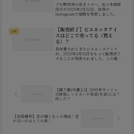
プロ野球界の若きスター、佐々木朗希
投手が2025年2月22日、自身の
Instagramで結婚を発表しました。メ
ジャーリーグ挑戦のタイミングでの吉
報に、ファンの間でも祝福の声が広が
っています。気になるのは、その結婚
【販売終了】ビエネッタアイ
話題
相手が誰なのか？顔画像はある...
スはどこで売ってる（買え
る）？
長年愛されてきたビエネッタアイス
が、2025年3月31日をもって販売終了
することが発表されました。この高級
感あふれるアイスケーキは、多くの人
にとって特別なご褒美スイーツとして
親しまれてきました。しかし、「販売
終了する前にもう一度食べたい！」...
【橋下徹(弁護士)】2005年サンジャ
ポ降板レッドカード発言(失言)とは？
何した？
【吉田優利】足が細くなった理由！足
が太いのはとうの昔！