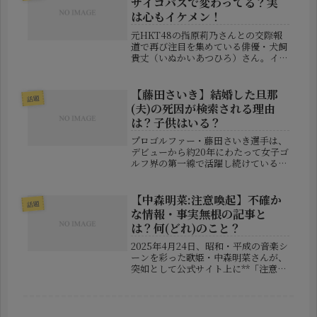
サイコパスで変わってる？実
族...
は心もイケメン！
元HKT48の指原莉乃さんとの交際報
道で再び注目を集めている俳優・犬飼
貴丈（いぬかいあつひろ）さん。イケ
メン俳優として人気を博す一方で、
「性格が変わってる」「サイコパスっ
ぽい」といった声もネットで散見され
【藤田さいき】結婚した旦那
話題
るほど、不思議な魅力を持った人物で
(夫)の死因が検索される理由
す...
は？子供はいる？
プロゴルファー・藤田さいき選手は、
デビューから約20年にわたって女子ゴ
ルフ界の第一線で活躍し続けている存
在です。そんな彼女に関する検索ワー
ドとして、近年「旦那（夫） 死因」
という言葉が目立つようになってきま
【中森明菜:注意喚起】不確か
話題
した。しかしこれは誤解や憶測が含
な情報・事実無根の記事と
ま...
は？何(どれ)のこと？
2025年4月24日、昭和・平成の音楽シ
ーンを彩った歌姫・中森明菜さんが、
突如として公式サイト上に**「注意喚
起」を掲載。内容は、ネット上に出回
る虚偽情報や本人を騙ったSNS投稿・
ブログ記事**への警鐘でした。長年、
メディア露出を控え、音楽...