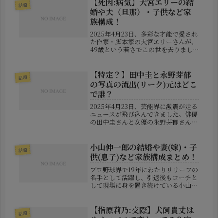
【死因:病気】大宮エリーの結
話題
婚や夫（旦那）・子供など家
族構成！
2025年4月23日、多彩な才能で愛され
た作家・脚本家の大宮エリーさんが、
49歳という若さでこの世を去りまし
た。その訃報は、多くの人に驚きと悲
しみをもたらしています。▼関連記事
【大宮エリー】船越英一郎との関係
【特定？】田中圭と永野芽郁
話題
は？実際はどうだったの？この記事...
の写真の流出(リーク)元はどこ
で誰？
2025年4月23日、芸能界に激震が走る
ニュースが飛び込んできました。俳優
の田中圭さんと女優の永野芽郁さんに
関する不倫疑惑が、週刊文春によって
スクープされたのです。話題となった
のは、2人が手をつなぎ歩く写真。清
小山伸一郎の結婚や妻(嫁)・子
話題
純派のイメージが強い永野さんと...
供(息子)など家族構成まとめ！
プロ野球界で19年にわたりリリーフの
名手として活躍し、引退後もコーチと
して現場に身を置き続けている小山伸
一郎さん。かつては“半袖魔人”の異名
を持ち、楽天の創成期を支えた名投手
です。今回はそんな小山さんの私生
【指原莉乃:交際】犬飼貴丈は
話題
活、特に結婚相手やお子さんなど家