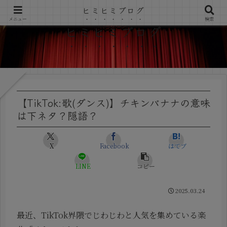
ヒミヒミブログ
メニュー
検索
ヒミヒミブログ
【TikTok:歌(ダンス)】チキンバナナの意味
は下ネタ？隠語？
X
Facebook
はてブ
LINE
コピー
2025.03.24
最近、TikTok界隈でじわじわと人気を集めている楽