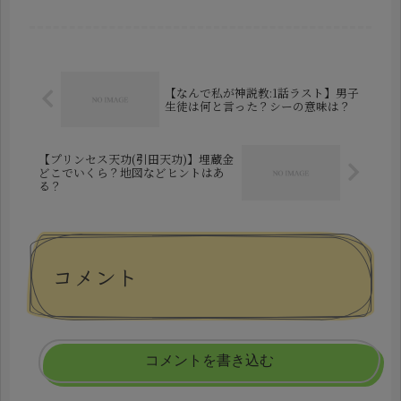
の熱戦と、感動的なエンディングが話
題になりました。しかし一方で、「ツ
ートライブって面白いの？」「正直、
囲碁将棋の方が完成度高かっ...
【なんで私が神説教:1話ラスト】男子
生徒は何と言った？シーの意味は？
【プリンセス天功(引田天功)】埋蔵金
どこでいくら？地図などヒントはあ
る？
コメント
コメントを書き込む