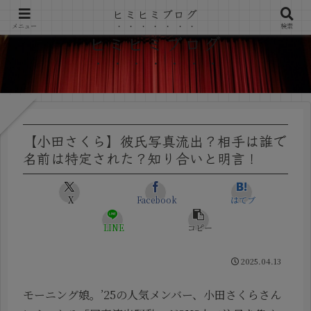
ヒミヒミブログ
メニュー
検索
ヒミヒミブログ
【小田さくら】彼氏写真流出？相手は誰で
名前は特定された？知り合いと明言！
X
Facebook
はてブ
LINE
コピー
2025.04.13
モーニング娘。’25の人気メンバー、小田さくらさん