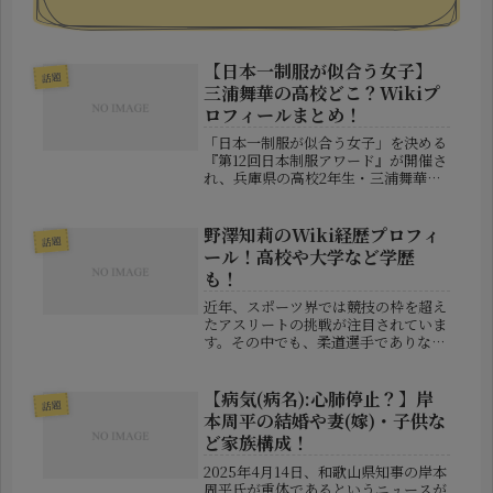
【日本一制服が似合う女子】
話題
三浦舞華の高校どこ？Wikiプ
ロフィールまとめ！
「日本一制服が似合う女子」を決める
『第12回日本制服アワード』が開催さ
れ、兵庫県の高校2年生・三浦舞華
（みうら まいか）さんがグランプリ
に輝きました。三浦さんは女優やモデ
ルとしても活躍しており、その注目度
野澤知莉のWiki経歴プロフィ
話題
が急上昇しています。本記事では、三
ール！高校や大学など学歴
浦...
も！
近年、スポーツ界では競技の枠を超え
たアスリートの挑戦が注目されていま
す。その中でも、柔道選手でありなが
らボディコンテストにも挑戦するとい
う異色の経歴を持つのが 野澤知莉
（のざわ ちさと） さんです。彼女は
【病気(病名):心肺停止？】岸
話題
柔道で鍛え上げた肉体を活かし、新た
本周平の結婚や妻(嫁)・子供な
な...
ど家族構成！
2025年4月14日、和歌山県知事の岸本
周平氏が重体であるというニュースが