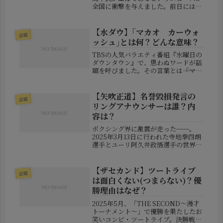
全国に衝撃を与えました。前日には元
気な姿で万博の神輿を担いでいたとい
うだけに、多くの人が驚きと不安を感
じています。今回は、岸本氏の病状の
【水ダウ】｢マカオ カーウォ
話題
詳細や突然の体調悪化の原因、そ...
ッシュ｣とは何？どんな意味？
TBSの人気バラエティ番組『水曜日の
ダウンタウン』で、思わぬワードが話
題を呼びました。その言葉とは――「マカ
オ カーウォッシュ」。2025年4月9
日放送の回で飛び出したこのフレーズ
が、SNS上で一斉に検索され、視聴者
【矢吹正道】名誉毀損発言の
話題
たちの間でちょっとした騒...
リングアナウンサーは誰？内
容は？
ボクシング界に激震が走った──。
2025年3月13日に行われた寺地拳四朗
選手とユーリ阿久井政悟選手の世界フ
ライ級王座統一戦で、意外な騒動が勃
発しました。注目を集めたのは試合内
容ではなく、リングアナウンサーの一
【ザセカンド】ツートライブ
話題
言。これにより、元世界王者の矢吹...
は面白くない(つまらない)？優
勝理由はなぜ？
2025年5月、「THE SECOND～漫才
トーナメント～」で優勝を果たしたお
笑いコンビ・ツートライブ。決勝戦で