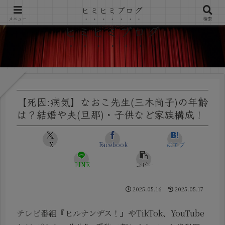
ヒミヒミブログ
メニュー
検索
ヒミヒミブログ
【死因:病気】なおこ先生(三木尚子)の年齢
は？結婚や夫(旦那)・子供など家族構成！
X
Facebook
はてブ
LINE
コピー
2025.05.16
2025.05.17
テレビ番組『ヒルナンデス！』やTikTok、YouTube