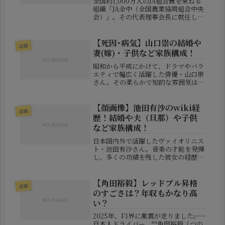
全国約1,000万人のJA組合員を束ねる
組織「JA全中（全国農業協同組合中央
会）」。その代表理事会長に就任した
のが山野徹（やまの・とおる）氏で
す。鹿児島の大地から日本の農業界を
牽引する存在として、近年ますます注
【死因･病気】山口崇の結婚や
話題
目を集めています。今回は、山野...
妻(嫁)・子供など家族構成！
昭和から平成にかけて、ドラマやバラ
エティで幅広く活躍した俳優・山口崇
さん。その柔らかで知的な雰囲気は、
まさに“品格ある役者”の代名詞とも言
える存在でした。2025年4月、彼が88
歳で亡くなったという報に、多くのフ
【顔画像】池田有沙のwiki経
話題
ァンが胸を痛めました。今回は...
歴！結婚や夫（旦那）や子供
など家族構成！
日本国内外で活躍したヴァイオリニス
ト・池田有沙さん。音楽の才能を発揮
し、多くの功績を残した彼女の経歴や
プロフィール、さらに結婚や家族構成
について詳しくまとめました。池田有
沙のwikiプロフィール池田さんのプ
【角田裕毅】レッドブル昇格
話題
ロフィールです。名前：池田 有沙（...
のすごさは？年収もかなり高
い？
2025年、F1界に激震が走りました――。
日本人ドライバー、**角田裕毅（つの