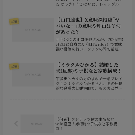
だ ゆうき）**がついに、レッドブル本
チームへの電撃昇格を果たしたので
す。F1はわずか20席しかない「世界で
もっとも狭き門」とされるモータース
【山口達也】X意味深投稿｢ヤ
話題
ポーツの頂点。その中...
バいな…｣の意味や理由は？何
があった？
元TOKIOの山口達也さんが、2025年3
月2日に自身のX（旧Twitter）で意味
深な投稿を行い、ファンの間で話題に
なっています。投稿内容はたった一
言、「ヤバいな…」。これを見たファ
ンは、「何が起こったの？」「大丈
【ミラクルひかる】結婚した
話題
夫？」と心配の声を寄せ、...
夫(旦那)や子供など家族構成！
宇多田ヒカルのものまねで一躍ブレイ
クしたミラクルひかるさん。その圧倒
的な歌唱力と観察眼で、ものまね界に
新風を巻き起こした彼女ですが、プラ
イベートに関しては意外にも“ミステ
リアス”な一面が多く、長年ファンの
間でも話題になってきました。そんな
ミ...
【何者】フジナッツ健の本名など
wiki経歴！嫁(妻)や子供など家族構
成！