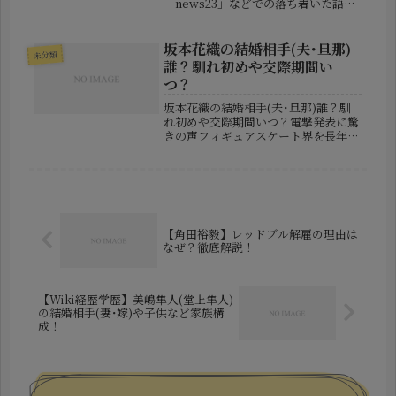
「news23」などでの落ち着いた語り
口と、美しいルックスが多くの視聴者
に親しまれています。そんな山本さん
に関して、「結婚してるの？」「彼氏
坂本花織の結婚相手(夫･旦那)
未分類
は誰？」「子供はいるの？」とい...
誰？馴れ初めや交際期間い
つ？
坂本花織の結婚相手(夫･旦那)誰？馴
れ初めや交際期間いつ？電撃発表に驚
きの声フィギュアスケート界を長年け
ん引してきた坂本花織さんが、現役引
退会見の場で結婚を発表し、大きな話
題となっています。競技人生の締めく
くりとなる場面でのサプライズ報告
だ...
【角田裕毅】レッドブル解雇の理由は
なぜ？徹底解説！
【Wiki経歴学歴】美嶋隼人(堂上隼人)
の結婚相手(妻･嫁)や子供など家族構
成！