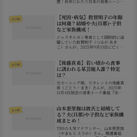
歴！長年にわたり日本の音楽シーンを
支えてきたギタリスト・高田慶二（た
かだ けいじ）さんが、2026年7月29
日に71歳で亡くなったことが公表さ
【死因･病気】敦賀明子の年齢
未分類
れ、多くの音楽ファンや関係...
は何歳？結婚や夫(旦那)･子供
など家族構成！
ジャズオルガン奏者として国際的に活
躍していた敦賀明子（つるが あき
こ）さんが、2025年9月13日に亡くな
られたことが公になりました。アメリ
カを拠点に、国内外のジャズシーンで
評価を得てきた存在だけに、その訃報
【後藤真希】若い頃から食事
未分類
は多くのファンや関係者に大きな衝...
に誘われる某芸能人誰？特定
は？
元モーニング娘。でタレントの後藤真
希（ごとう・まき）さんが、2025年
11月4日放送の音楽トーク番組『あの
ちゃんの電電電波♪』（テレビ東京
系）に出演。その中で明かした「ある
芸能人から若い頃から何度も食事に誘
山本恵里伽は彼氏と結婚して
未分類
われている」という発言が、大きな
る？夫(旦那)や子供など家族構
話...
成まとめ！
TBSの人気アナウンサー、山本恵里伽
（やまもと えりか）さん。報道番組