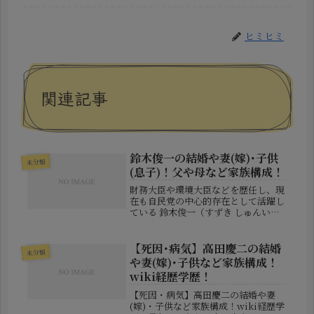
ヒミヒミ
関連記事
鈴木俊一の結婚や妻(嫁)･子供
未分類
(息子)！父や母など家族構成！
財務大臣や環境大臣などを歴任し、現
在も自民党の中心的存在として活躍し
ている 鈴木俊一（すずき しゅんい
ち）さん。温厚な人柄と安定した政治
手腕で知られ、国会でもバランス感覚
に優れた議員として評価されていま
【死因･病気】高田慶二の結婚
未分類
す。1953年4月13日生まれの岩手県...
や妻(嫁)･子供など家族構成！
wiki経歴学歴！
【死因・病気】高田慶二の結婚や妻
(嫁)・子供など家族構成！wiki経歴学