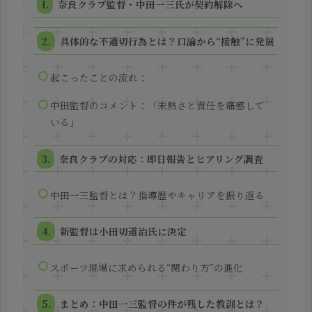
奈良クラブ監督・中田一三氏が契約解除へ
具体的な不適切行為とは？口論から“接触”に発展
起こったことの流れ：
中田監督のコメント：「未熟さと責任を痛感して
いる」
奈良クラブの対応：即日報告とヒアリング調査
中田一三監督とは？指導歴やキャリアを振り返る
新監督は小田切道治氏に決定
スポーツ現場に求められる“関わり方”の進化
まとめ：中田一三監督の件が残した教訓とは？