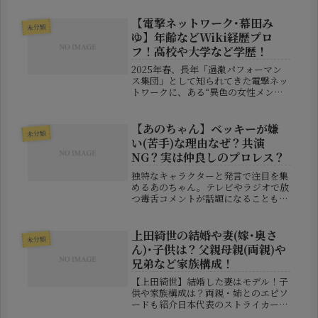
4位。メダルまであと一歩という順位
に終わり、競技後には涙を流す姿が映
【電撃ネットワーク･幕田み
未分類
し出され、多くのファンが胸を打た
ゆ】年齢などWiki経歴プロ
れ...
フ！高校や大学など学歴！
2025年春、長年「過激パフォーマン
ス集団」として知られてきた電撃ネッ
トワークに、ある“異色の女性メンバ
ー”が登場し注目を集めています。そ
の人物こそ、グラビア界で存在感を放
っていた幕田みゆ（まくた・みゆ）さ
【あのちゃん】ベッキーが嫌
未分類
ん。本記事では、彼女の年齢や経
い(苦手)な理由なぜ？共演
歴、...
NG？実は仲良しのプロレス？
独特なキャラクターと発言で注目を集
めるあのちゃん。テレビやラジオで放
つ毒舌コメントが話題になることも多
く、「嫌いな芸能人」として名前を挙
げた相手がニュースになることも珍し
くありません。最近では、鈴木紗理奈
上田綺世の結婚や妻(嫁･奥さ
未分類
さんの名前を挙げたことで騒動になり
ん)･子供は？父親母親(両親)や
ま...
兄弟など家族構成！
【上田綺世】結婚した妻はモデル！子
供や家族構成は？両親・姉とのエピソ
ードも紹介日本代表のストライカーと
して活躍し、ヨーロッパでも高い評価