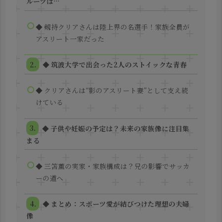
ルーツは…
◆ 剱持クリアさんは陸上界の名選手！家族全員が
アスリート一家だった
◆ 筑波大学で出会った2人のストイックな青春
◆ クリアさんは“影のアスリート妻”として支え続
けている
◆ 子供や妊娠の予定は？未来の家族像に注目集
まる
◆ 三笘薫の実家・家族構成は？兄の影響でサッカ
ーの道へ
◆ まとめ：スポーツ愛が結びつけた理想の夫婦
像