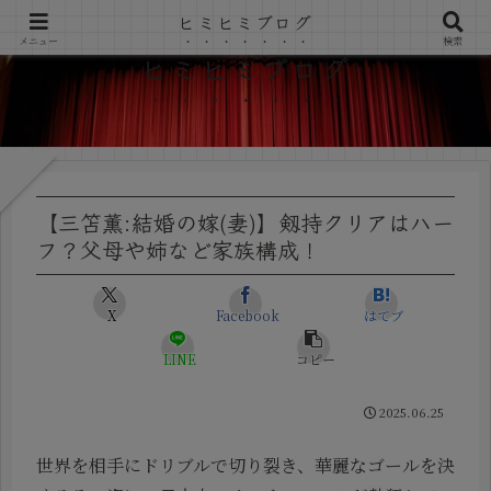
ヒミヒミブログ
メニュー
検索
ヒミヒミブログ
【三笘薫:結婚の嫁(妻)】剱持クリアはハー
フ？父母や姉など家族構成！
X
Facebook
はてブ
LINE
コピー
2025.06.25
世界を相手にドリブルで切り裂き、華麗なゴールを決