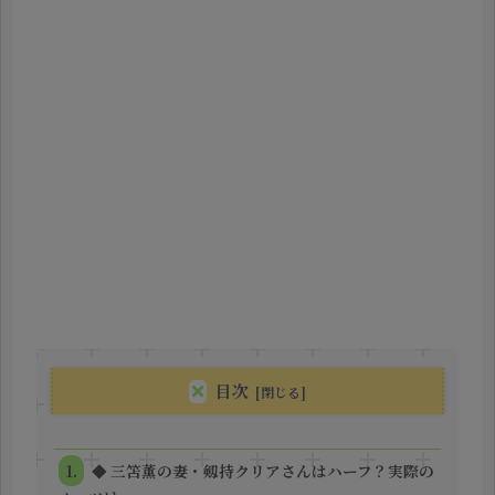
目次
◆ 三笘薫の妻・剱持クリアさんはハーフ？実際の