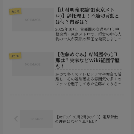
を受けている上田綺世選手。オランダ
の名門フェイエノールトでゴールを量
【山村明義取締役(東京メト
未分類
産し、その活躍は国内外から注目を集
ロ)】辞任理由！不適切言動と
め...
は何？内容は？
2025年10月、首都圏の交通を担う中
枢企業・東京メトロで、経営の中心人
物の一人が突然の辞任を発表しまし
た。その人物とは、元社長であり、現
在は取締役として会社の舵取りを担っ
ていた山村明義氏です。彼の辞任の背
【佐藤めぐみ】結婚歴や元旦
未分類
景にあったのは、ある社員に対する“...
那は？実家などWiki経歴学歴
も！
かつて多くのテレビドラマや舞台で活
躍し、その透明感ある雰囲気で多くの
ファンを魅了してきた佐藤めぐみさ
ん。近年では表舞台から徐々に姿を見
せなくなり、その動向にはさまざまな
憶測が飛び交っています。▼関連記事
【堂本光一】結婚相手(妻･嫁)の元女
優...
【ﾛﾝﾄﾞﾝﾌﾞｰﾂ1号2号(ﾛﾝﾌﾞｰ)】電撃解散
の理由はなぜ？真相は？