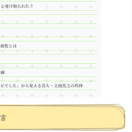
」と受け取られた？
ム
関係性とは
界線
クビでした」から見える芸人・土田晃之の矜持
言