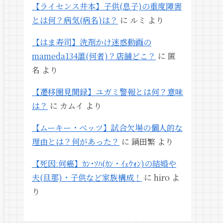
【ライセンス井本】子供(息子)の重度障害
とは何？病気(病名)は？
に
ルミ
より
【はま寿司】洗剤かけ迷惑動画の
mameda134誰(何者)？店舗どこ？
に
匿
名
より
【遷移圏見聞録】ユガミ警報とは何？意味
は？
に
カムイ
より
【ムーキー・ベッツ】試合欠場の個人的な
理由とは？何があった？
に
鍋田繁
より
【死因:何癌】ｶﾝ･ｿﾊ(ｶﾝ・ｲｪｳｫﾝ)の結婚や
夫(旦那)・子供など家族構成！
に
hiro
よ
り