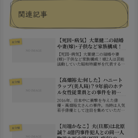
関連記事
【死因･病気】大葉健二の結婚
未分類
や妻(嫁)･子供など家族構成！
【死因･病気】大葉健二の結婚や妻
(嫁)･子供など家族構成！娘2人は芸能
活動していた昭和特撮界を代表する俳
優として知られる大葉健二さん。『宇
宙刑事ギャバン』の一条寺烈役をはじ
め、『電子戦隊デンジマン』『バトル
【高畑裕太:何した】ハニート
未分類
フィーバーJ』など数々の人気作品に...
ラップ(美人局)？9年前のホテ
ル女性従業員との事件を初告
白！
2016年、日本中に衝撃を与えた俳
優・高畑裕太さんの事件。当時は人気
若手俳優として注目を集めていただけ
に、突然の逮捕報道は芸能界全体を揺
るがす大ニュースとなりました。その
後、高畑さんは不起訴処分となったも
【川端かなこ】夫(旦那)は北原
未分類
のの、事件の詳細について長年語るこ
誠？4億円事件犯人との同一人
と...