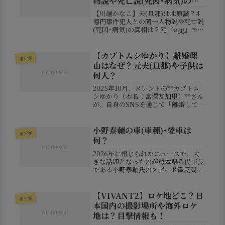
物説や死亡説(死因･病気)の真
相は？
【川端かなこ】夫(旦那)は北原誠？4
億円事件犯人との同一人物説や死亡説
(死因･病気)の真相は？元『egg』モデ
ルとして活躍し、「あげぽよ」ブーム
の火付け役としても知られる川端かな
こさん。2026年に結婚を発表し幸せ
【カブトムシゆかり】離婚理
未分類
な報告が続く一方で、その後...
由はなぜ？元夫(旦那)や子供は
何人？
2025年10月、タレントの**カブトム
シゆかり（本名：富澤友加里）**さん
が、自身のSNSを通じて「離婚してい
ました」と報告しました。「今まで人
妻を装っていてすみませんでした」と
いうユーモアを交えた一文に、ネット
小野泰輔の車(車種)･愛車は
未分類
では驚きと温かいコメントが...
何？
2026年に報じられたニュースで、大
きな話題となったのが熊本県八代市長
である小野泰輔氏のスピード違反問題
です。報道によれば、小野市長は高速
道路を走行中、制限速度を大きく上回
る時速152kmで運転していたことが確
【VIVANT2】ロケ地どこ？日
未分類
認されました。結果として道路交...
本国内の撮影場所や海外ロケ
地は？目撃情報も！