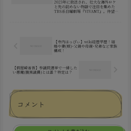
2023年に放送され、壮大な海外ロケ
と先の読めない物語で注目を集めた
TBS系日曜劇場『VIVANT』。待望の
第2シーズンでは、前作の最終場面か
ら直接つながる新たな物語が描かれま
す。主演の堺雅人さんと原作・演出の
福澤克雄監督が再び組み、乃木憂...
【寺内はっぴぃ】wiki経歴学歴！結
婚や妻(嫁)･父親や母親･兄弟など家族
構成！
【假屋崎省吾】参議院選挙で一掃した
い悪魔(腹黒議員)とは誰？特定は？
コメント