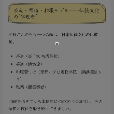
茶道・華道・和服モデル──伝統文化
の“体現者”
平野さんのもう一つの顔は、
日本伝統文化の伝道
師
。
茶道（裏千家 初級許状）
華道（池坊流）
和服着付け（京都ハクビ着物学院・講師経験あ
り）
雅楽（龍笛奏者）
20歳を過ぎてから本格的に和の文化に傾倒し、その
精神と技術を磨き続けてきました。