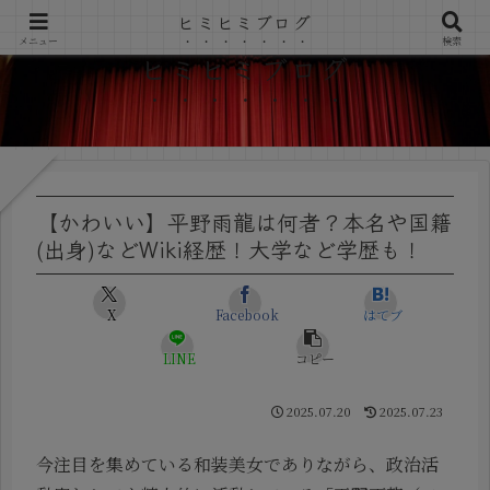
ヒミヒミブログ
メニュー
検索
ヒミヒミブログ
【かわいい】平野雨龍は何者？本名や国籍
(出身)などWiki経歴！大学など学歴も！
X
Facebook
はてブ
LINE
コピー
2025.07.20
2025.07.23
今注目を集めている和装美女でありながら、政治活