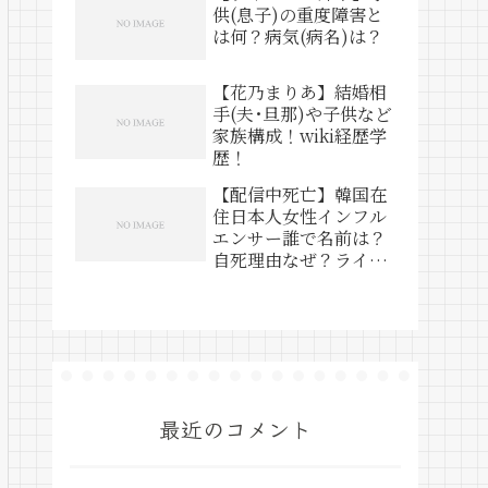
供(息子)の重度障害と
は何？病気(病名)は？
【花乃まりあ】結婚相
手(夫･旦那)や子供など
家族構成！wiki経歴学
歴！
【配信中死亡】韓国在
住日本人女性インフル
エンサー誰で名前は？
自死理由なぜ？ライブ
動画は？
最近のコメント