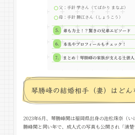
父：手計 学さん（てばかり まなぶ）
母：手計 勝江さん（しょうこう）
弟も力士！？驚きの兄弟エピソード
本名やプロフィールもチェック！
まとめ｜琴勝峰の家族が支える土俵人
琴勝峰の結婚相手（妻）はどん
2023年6月、琴勝峰関は福岡県出身の池松珠奈（
勝峰関と同い年で、成人式の写真も公開され「清楚