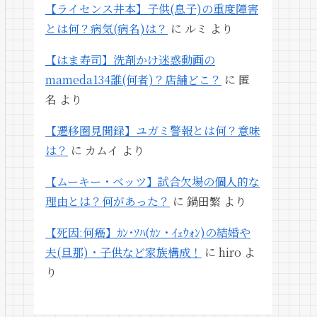
【ライセンス井本】子供(息子)の重度障害
とは何？病気(病名)は？
に
ルミ
より
【はま寿司】洗剤かけ迷惑動画の
mameda134誰(何者)？店舗どこ？
に
匿
名
より
【遷移圏見聞録】ユガミ警報とは何？意味
は？
に
カムイ
より
【ムーキー・ベッツ】試合欠場の個人的な
理由とは？何があった？
に
鍋田繁
より
【死因:何癌】ｶﾝ･ｿﾊ(ｶﾝ・ｲｪｳｫﾝ)の結婚や
夫(旦那)・子供など家族構成！
に
hiro
よ
り