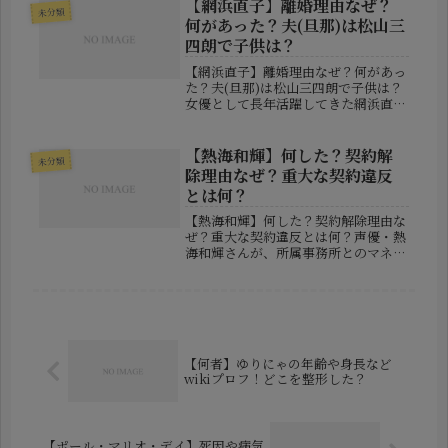
ーティストとのコラボレーションで注
【網浜直子】離婚理由なぜ？
未分類
目を集めるイラストレーター・田中...
何があった？夫(旦那)は松山三
四朗で子供は？
【網浜直子】離婚理由なぜ？何があっ
た？夫(旦那)は松山三四朗で子供は？
女優として長年活躍してきた網浜直子
さんが、2026年6月に離婚したことを
公表し、大きな話題となっています。
1998年に結婚して以来、およそ28年
【熱海和輝】何した？契約解
未分類
にわたって夫婦として歩んで...
除理由なぜ？重大な契約違反
とは何？
【熱海和輝】何した？契約解除理由な
ぜ？重大な契約違反とは何？声優・熱
海和輝さんが、所属事務所とのマネジ
メント契約を解除されたことが発表さ
れ、ネット上で大きな話題となってい
ます。突然の契約解除というインパク
トの強い発表に対し、SNSでは「何
が...
【何者】ゆりにゃの年齢や身長など
wikiプロフ！どこを整形した？
【ポール・マリオ・デイ】死因や病気