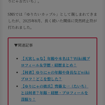
りにゃ＆たいち」。
SNSでは「ゆりたいカップル」として親しまれてきま
したが、2025年8月、長く続いた関係に突然終止符が
打たれました。
▼関連記事
【天宮しゅな】年齢や本名は？Wiki風プ
ロフィール＆学歴・経歴まとめ！
【何者】ゆりにゃの年齢や身長などwiki
プロフ！どこを整した？
【ゆりにゃの彼氏】齊藤太一（たいち）
とは何者？年齢・経歴・プロフィールを
深掘り！