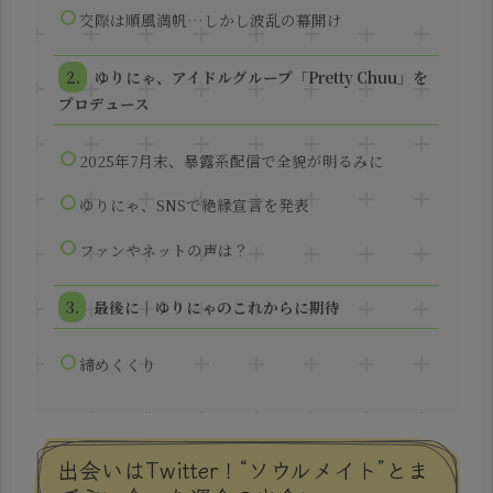
交際は順風満帆…しかし波乱の幕開け
ゆりにゃ、アイドルグループ「Pretty Chuu」を
プロデュース
2025年7月末、暴露系配信で全貌が明るみに
ゆりにゃ、SNSで絶縁宣言を発表
ファンやネットの声は？
最後に｜ゆりにゃのこれからに期待
締めくくり
出会いはTwitter！“ソウルメイト”とま