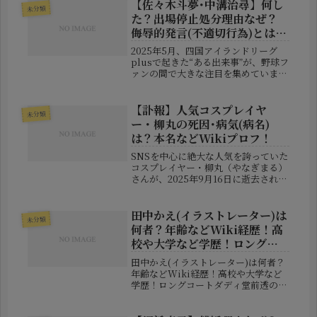
年末には大手芸能事務所「プロダクシ
【佐々木斗夢･中溝治尋】何し
未分類
ョン尾木」に移籍したことが報じら
た？出場停止処分理由なぜ？
れ...
侮辱的発言(不適切行為)とは
何？
2025年5月、四国アイランドリーグ
plusで起きた“ある出来事”が、野球フ
ァンの間で大きな注目を集めていま
す。高知ファイティングドッグスに所
属する佐々木斗夢監督と中溝治尋外野
手に対し、リーグ側が出場停止処分を
【訃報】人気コスプレイヤ
未分類
科したことが明らかになったため...
ー・柳丸の死因･病気(病名)
は？本名などWikiプロフ！
SNSを中心に絶大な人気を誇っていた
コスプレイヤー・柳丸（やなぎまる）
さんが、2025年9月16日に逝去された
ことが26日に公表されました。X（旧
Twitter）に投稿されたご家族による
報告文には、これまで応援してくれた
田中かえ(イラストレーター)は
未分類
ファンへの感謝ととも...
何者？年齢などWiki経歴！高
校や大学など学歴！ロングコ
ートダディ堂前透の結婚相
田中かえ(イラストレーター)は何者？
手！
年齢などWiki経歴！高校や大学など
学歴！ロングコートダディ堂前透の結
婚相手！独特なタッチで描かれるキャ
ラクター作品や、数々の有名企業・ア