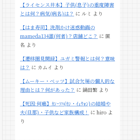
【ライセンス井本】子供(息子)の重度障害
とは何？病気(病名)は？
に
ルミ
より
【はま寿司】洗剤かけ迷惑動画の
mameda134誰(何者)？店舗どこ？
に
匿
名
より
【遷移圏見聞録】ユガミ警報とは何？意味
は？
に
カムイ
より
【ムーキー・ベッツ】試合欠場の個人的な
理由とは？何があった？
に
鍋田繁
より
【死因:何癌】ｶﾝ･ｿﾊ(ｶﾝ・ｲｪｳｫﾝ)の結婚や
夫(旦那)・子供など家族構成！
に
hiro
よ
り