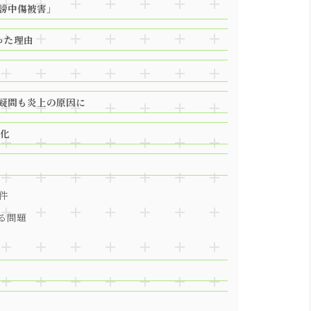
謗中傷被害」
った理由
疑問も炎上の原因に
化
件
する問題