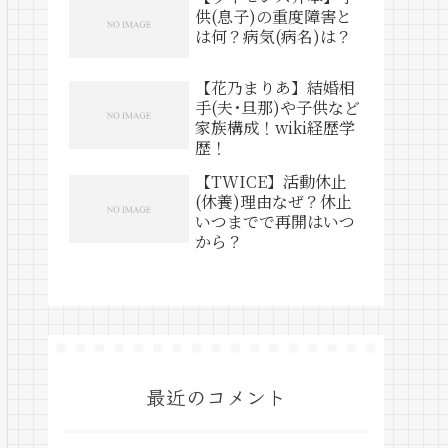
供(息子)の重度障害と
は何？病気(病名)は？
【花乃まりあ】結婚相
手(夫･旦那)や子供など
家族構成！wiki経歴学
歴！
【TWICE】活動休止
(休養)理由なぜ？休止
いつまでで再開はいつ
から？
最近のコメント