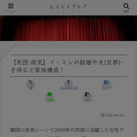
ヒミヒミブログ
メニュー
検索
ヒミヒミブログ
【死因:病気】イ・ミンの結婚や夫(旦那)･
子供など家族構成！
X
Facebook
はてブ
LINE
コピー
2025.08.06
韓国の音楽シーンで2000年代初頭に活躍した女性デ