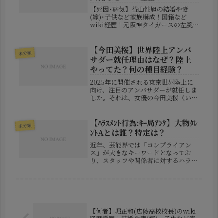
【死因･病気】益山性旭の結婚や妻
(嫁)･子供など家族構成！国籍など
wiki経歴！元阪神タイガースの左腕
投手として活躍した益山性旭（ますや
ま せいきょく）さんが、2026年5月17
日に肺炎のため大阪市内の病院で亡く
【今田美桜】世界陸上アンバ
未分類
なっていたことが明らかになり...
サダー就任理由はなぜ？陸上
やってた？何の種目経験？
2025年に開催される東京世界陸上に
向け、注目のアンバサダーが就任しま
した。それは、女優の今田美桜（いま
だ・みお）さん。彼女は、その明るい
雰囲気や演技力で知られる人気女優で
すが、今回のアンバサダー起用に対し
【ﾊﾗｽﾒﾝﾄ行為:ｷｰ局ｱﾝｹ】大物ﾀﾚ
未分類
て「なぜ彼女が？」と驚きの声も多
ﾝﾄAとは誰？特定は？
く...
近年、芸能界では「コンプライアン
ス」が大きなキーワードとなってお
り、スタッフや関係者に対するハラス
メント行為も無視できない問題として
浮上しています。そんな中、ある“テ
レビでは見ない日がない”と言われる
大物タレントAに関して、キー局が水
面下で...
【何者】堀正和(広陵高校校長)のwiki