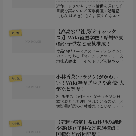
近年、ドラマやモデル活動を通じて注
目度を高めている若手俳優・階晴紀
（しな はるき）さん。爽やかなルッ
クスと高身長、さらに長年打ち込んで
きた野球経験を武器に、着実にキャリ
アを築いています。本記事では、「階
【高島宏平社長(オイシック
未分類
晴紀とは何者なのか？」という疑問に
ス)】Wiki経歴学歴！結婚や妻
応え...
(嫁)･子供など家族構成！
食品宅配サービスのリーディングカン
パニーである「オイシックス・ラ・大
地株式会社」。そのトップを務めるの
が、高島宏平（たかしま こうへい）
氏です。業界の常識を覆すサービス展
開で注目を集める一方で、その人生観
小林香菜(マラソン)がかわい
未分類
や人柄にも関心が寄せられています。
い！Wiki経歴プロフや高校･大
本...
学など学歴！
2025年の世界陸上・女子マラソン日
本代表として注目されているのが、大
塚製薬所属の小林香菜（こばやし・か
な）選手です。その実力もさることな
がら、「小柄でかわいい」「芯が強く
て応援したくなる」とSNSでも人気急
【死因･病気】益山性旭の結婚
未分類
上昇中の彼女。この記事では、小林...
や妻(嫁)･子供など家族構成！
国籍などwiki経歴！