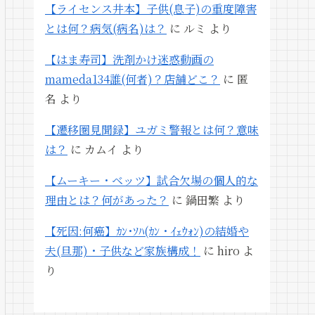
【ライセンス井本】子供(息子)の重度障害
とは何？病気(病名)は？
に
ルミ
より
【はま寿司】洗剤かけ迷惑動画の
mameda134誰(何者)？店舗どこ？
に
匿
名
より
【遷移圏見聞録】ユガミ警報とは何？意味
は？
に
カムイ
より
【ムーキー・ベッツ】試合欠場の個人的な
理由とは？何があった？
に
鍋田繁
より
【死因:何癌】ｶﾝ･ｿﾊ(ｶﾝ・ｲｪｳｫﾝ)の結婚や
夫(旦那)・子供など家族構成！
に
hiro
よ
り