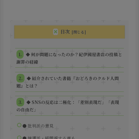
目次
◆ 何が問題になったのか？紀伊國屋書店の投稿と
謝罪の経緯
◆ 紹介されていた書籍『おどろきのクルド人問
題』とは？
◆ SNSの反応は二極化：「差別表現だ」「表現
の自由だ」
● 批判派の意見
● 擁護派・疑問視する声も