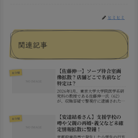
ヒミヒミ
関連記事
【佐藤伸一】ソープ待合室画
未分類
像拡散？店舗どこで名前など
特定は？
2026年1月、東京大学大学院医学系研
究科の教授である佐藤伸一氏（62）
が、収賄容疑で警視庁に逮捕されたこ
とが各メディアで報じられました。そ
れを受け、ネット上では「待合室画像
が拡散している」「ソープランド内で
【安達結希さん】支援学校の
未分類
撮られた場面が流出している」とい...
噂や父親の再婚･義父など未確
定情報拡散に警鐘！
京都府南丹市で発生した小学生の行方