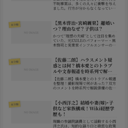
不明事案は、多くの人々に衝撃を与え
ました。行方が分からなくなっている
のは、園部小学校に通う5年生の安達
結希さん（11）です。しかし、事件の
関心が高まるにつれて、「支援学級に
【黒木啓治･宮崎麗果】離婚い
未分類
通っていたのではないか」「父親は
つ？理由なぜ？子供は？
再...
かつて“理想の夫婦”として注目を集め
ていた、元EXILEのパフォーマー・黒
木啓司と実業家インフルエンサーの宮
崎麗果。SNSではラグジュアリーな生
活と仲睦まじい様子を発信し、多くの
ファンから羨望の眼差しを向けられて
【佐藤二朗】ハラスメント疑
未分類
きました。しかし現在、そんな...
惑とは何？橋本愛とのトラブ
ルや文春報道を時系列で解
説！
【佐藤二朗】橋本愛とのトラブル報道
を整理！撮影現場で何があった？双方
のコメントを時系列で解説俳優の佐藤
二朗さんと橋本愛さんが共演したドラ
マ「夫婦別姓刑事」をめぐり、撮影現
場での出来事に関する報道が注目を集
【小西洋之】結婚や妻(嫁)･子
未分類
めています。週刊誌の報道では、撮影
供など家族構成！Wiki経歴学
中...
歴も！
現職の参議院議員として活動する小西
洋之氏は、知的な語り口と緻密な政策