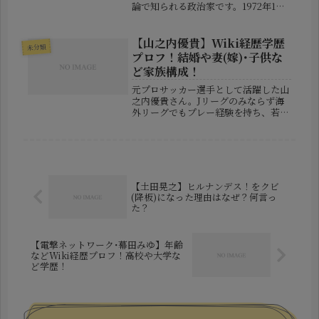
論で知られる政治家です。1972年1月
28日に千葉県千葉市で生まれました。
政治家としての印象が強いですが、実
は官僚としてのバックボーンも持ち合
【山之内優貴】Wiki経歴学歴
未分類
わせており、政策立案の現場での...
プロフ！結婚や妻(嫁)･子供な
ど家族構成！
元プロサッカー選手として活躍した山
之内優貴さん。Jリーグのみならず海
外リーグでもプレー経験を持ち、若く
して現役引退を決断したことで注目を
集めました。鹿児島県出身のミッドフ
ィールダーとして、地道にキャリアを
積み重ねてきた山之内さんですが、そ
の...
【土田晃之】ヒルナンデス！をクビ
(降板)になった理由はなぜ？何言っ
た？
【電撃ネットワーク･幕田みゆ】年齢
などWiki経歴プロフ！高校や大学な
ど学歴！