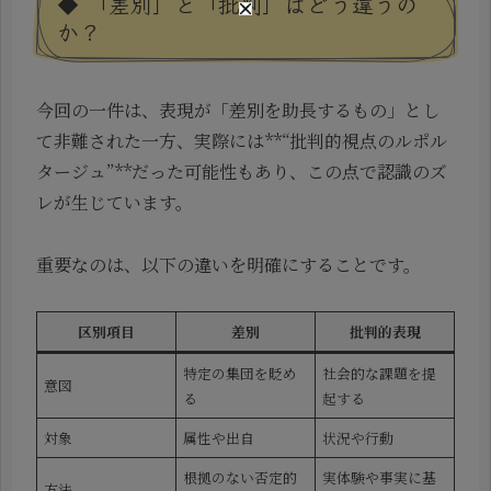
◆ 「差別」と「批判」はどう違うの
か？
今回の一件は、表現が「差別を助長するもの」とし
て非難された一方、実際には**“批判的視点のルポル
タージュ”**だった可能性もあり、この点で認識のズ
レが生じています。
重要なのは、以下の違いを明確にすることです。
区別項目
差別
批判的表現
特定の集団を貶め
社会的な課題を提
意図
る
起する
対象
属性や出自
状況や行動
根拠のない否定的
実体験や事実に基
方法