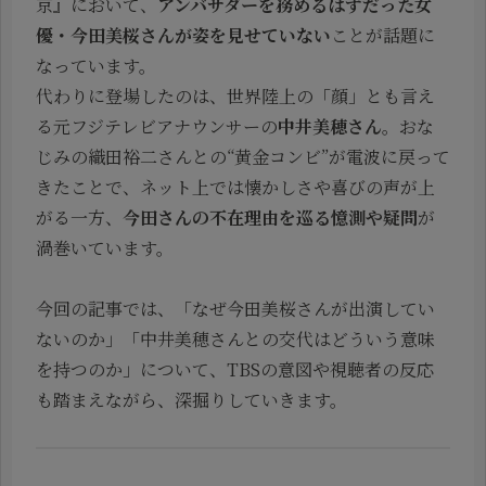
京』において、
アンバサダーを務めるはずだった女
優・今田美桜さんが姿を見せていない
ことが話題に
なっています。
代わりに登場したのは、世界陸上の「顔」とも言え
る元フジテレビアナウンサーの
中井美穂さん
。おな
じみの織田裕二さんとの“黄金コンビ”が電波に戻って
きたことで、ネット上では懐かしさや喜びの声が上
がる一方、
今田さんの不在理由を巡る憶測や疑問
が
渦巻いています。
今回の記事では、「なぜ今田美桜さんが出演してい
ないのか」「中井美穂さんとの交代はどういう意味
を持つのか」について、TBSの意図や視聴者の反応
も踏まえながら、深掘りしていきます。