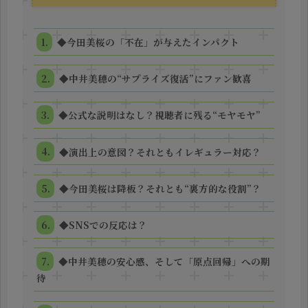
◆今田美桜の「不在」が与えたインパクト
◆中井美穂の“サプライズ復活”にファン歓喜
◆公式な説明はなし？視聴者に残る“モヤモヤ”
◆演出上の意図？それともイレギュラー対応？
◆今田美桜は降板？それとも“裏方的な役割”？
◆SNSでの反応は？
◆中井美穂の安心感、そして「原点回帰」への期
待