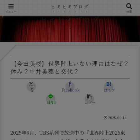
ヒミヒミブログ
メニュー
検索
ヒミヒミブログ
【今田美桜】世界陸上いない理由はなぜ？
休み？中井美穂と交代？
X
Facebook
はてブ
LINE
コピー
2025.09.18
2025年9月、TBS系列で放送中の『世界陸上2025東