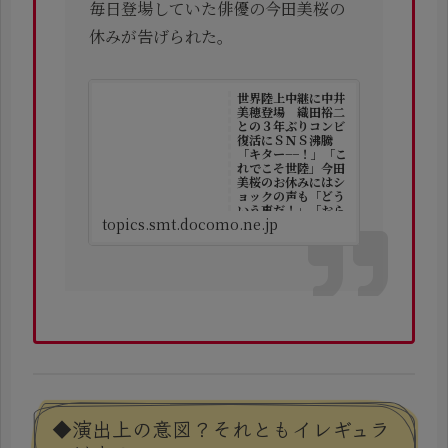
毎日登場していた俳優の今田美桜の
休みが告げられた。
世界陸上中継に中井
美穂登場 織田裕二
との３年ぶりコンビ
復活にＳＮＳ沸騰
「キター−−！」「こ
れでこそ世陸」今田
美桜のお休みにはシ
ョックの声も「どう
いう事だ！」「おら
topics.smt.docomo.ne.jp
んやん」（デイリー
スポーツ）｜ｄメニ
ューニュース
「陸上・世界選手権」
（１８日、国立競技
場） ＴＢＳの中継がス
タートしたが、直前のＮ
スタの際に織田裕…
◆演出上の意図？それともイレギュラ