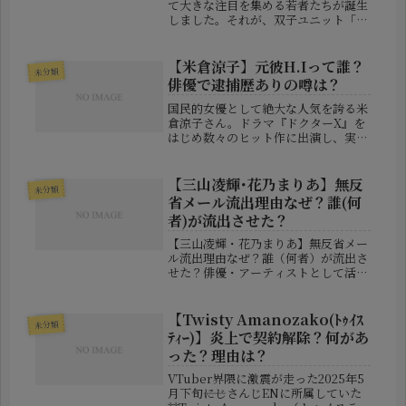
て大きな注目を集める若者たちが誕生
しました。それが、双子ユニット「兄
ーズ」の山下順一朗さん・山下宗一郎
さんです。ピアニストとしてのキャリ
アを積みながら、なんと国立大学の医
【米倉涼子】元彼H.Iって誰？
未分類
学部にそろって現役合格という快挙
俳優で逮捕歴ありの噂は？
を...
国民的女優として絶大な人気を誇る米
倉涼子さん。ドラマ『ドクターX』を
はじめ数々のヒット作に出演し、実力
派女優としての地位を確立している彼
女ですが、2024年後半から2025年に
かけて、SNSやネット掲示板で“元彼
【三山凌輝･花乃まりあ】無反
未分類
H.I”なる人物との関係が取...
省メール流出理由なぜ？誰(何
者)が流出させた？
【三山凌輝・花乃まりあ】無反省メー
ル流出理由なぜ？誰（何者）が流出さ
せた？俳優・アーティストとして活動
する三山凌輝さんと、元宝塚歌劇団で
女優の花乃まりあさんをめぐる報道
が、大きな波紋を広げています。2人
【Twisty Amanozako(ﾄｩｲｽ
未分類
はミュージカル『愛の不時着』でW主
ﾃｨｰ)】炎上で契約解除？何があ
演を...
った？理由は？
VTuber界隈に激震が走った2025年5
月下旬――にじさんじENに所属していた