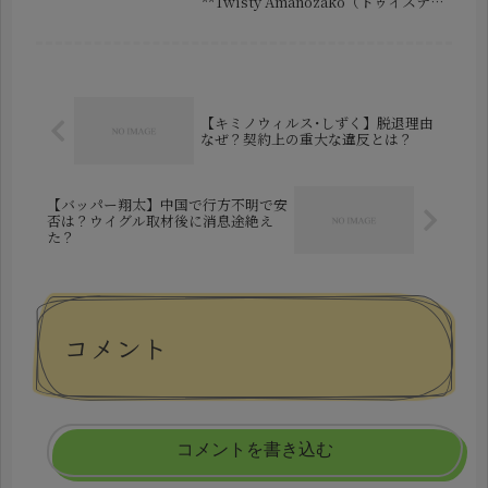
**Twisty Amanozako（トゥイスティ
ー・アマノザコ）**さんの姿が、突如
として公式サイトやYouTubeから完
全に消えました。この不可解な状況に
対...
【キミノウィルス･しずく】脱退理由
なぜ？契約上の重大な違反とは？
【バッパー翔太】中国で行方不明で安
否は？ウイグル取材後に消息途絶え
た？
コメント
コメントを書き込む