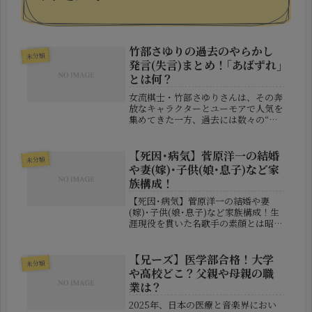
竹部さゆりの過去のやらかし
未分類
発言(失言)まとめ！｢あばずれ｣
とは何？
女流棋士・竹部さゆりさんは、その奔
放なキャラクターとユーモアで人気を
集めてきた一方、過去には数々の“問
題発言”や“やらかし”で話題を呼んで
きました。2025年のJT杯での失言に
より再び注目されていますが、実はこ
【死因･病気】菅原洋一の結婚
未分類
れまでも将棋界を揺るがす言動を...
や妻(嫁)･子供(娘･息子)など家
族構成！
【死因･病気】菅原洋一の結婚や妻
(嫁)･子供(娘･息子)など家族構成！生
涯現役を貫いた名歌手の素顔とは昭和
歌謡界を代表する実力派歌手として長
年にわたり活躍した菅原洋一さんが、
2026年5月31日に92歳で逝去されまし
【兄ーズ】医学部合格！大学
未分類
た。深みのある歌声と豊か...
や高校どこ？父親や母親の職
業は？
2025年、日本の医療と音楽界におい