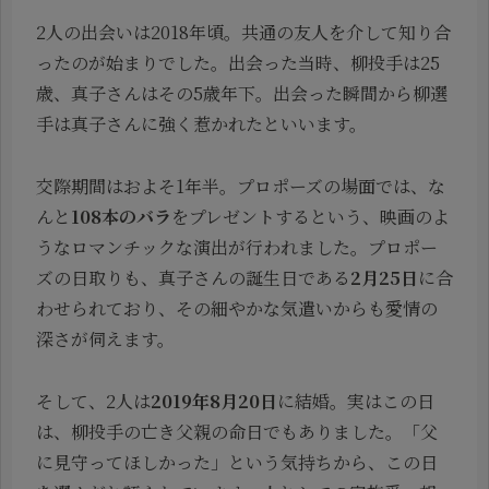
2人の出会いは2018年頃。共通の友人を介して知り合
ったのが始まりでした。出会った当時、柳投手は25
歳、真子さんはその5歳年下。出会った瞬間から柳選
手は真子さんに強く惹かれたといいます。
交際期間はおよそ1年半。プロポーズの場面では、な
んと
108本のバラ
をプレゼントするという、映画のよ
うなロマンチックな演出が行われました。プロポー
ズの日取りも、真子さんの誕生日である
2月25日
に合
わせられており、その細やかな気遣いからも愛情の
深さが伺えます。
そして、2人は
2019年8月20日
に結婚。実はこの日
は、柳投手の亡き父親の命日でもありました。「父
に見守ってほしかった」という気持ちから、この日