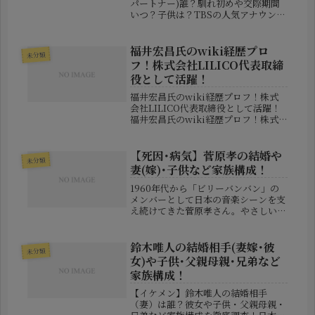
パートナー)誰？馴れ初めや交際期間
いつ？子供は？TBSの人気アナウンサ
ー・山本恵里伽さんが、自身のラジオ
番組内で事実婚をしていたことを公表
し、大きな話題となっています。報道
福井宏昌氏のwiki経歴プロ
未分類
番組でも活躍する山本アナの突然の...
フ！株式会社LILICO代表取締
役として活躍！
福井宏昌氏のwiki経歴プロフ！株式
会社LILICO代表取締役として活躍！
福井宏昌氏のwiki経歴プロフ！株式
会社LILICO代表取締役として活躍！
美容医療業界におけるコンサルティン
グ分野で注目を集めているのが、株式
【死因･病気】菅原孝の結婚や
未分類
会社LILICO（リ...
妻(嫁)･子供など家族構成！
1960年代から「ビリーバンバン」の
メンバーとして日本の音楽シーンを支
え続けてきた菅原孝さん。やさしい歌
声と温かい人柄で、多くのファンに愛
されてきました。しかし、2025年に
訃報が伝えられ、その死因や家族につ
鈴木唯人の結婚相手(妻嫁･彼
未分類
いて関心が集まっています。この記...
女)や子供･父親母親･兄弟など
家族構成！
【イケメン】鈴木唯人の結婚相手
（妻）は誰？彼女や子供・父親母親・