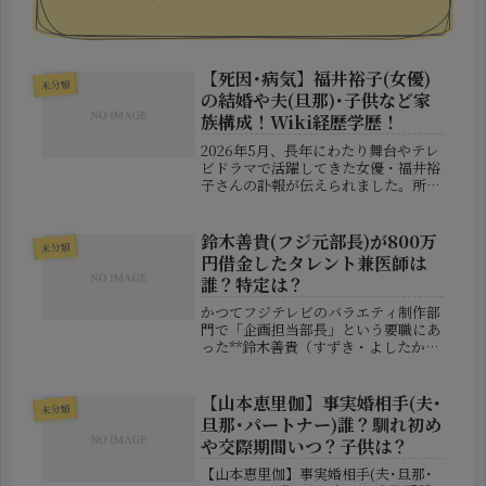
【死因･病気】福井裕子(女優)
未分類
の結婚や夫(旦那)･子供など家
族構成！Wiki経歴学歴！
2026年5月、長年にわたり舞台やテレ
ビドラマで活躍してきた女優・福井裕
子さんの訃報が伝えられました。所属
事務所である円企画が公式サイトで発
表し、食道がんのため75歳で逝去した
ことが明らかになっています。近年で
鈴木善貴(フジ元部長)が800万
未分類
はドラマ「女神の教室〜リーガル...
円借金したタレント兼医師は
誰？特定は？
かつてフジテレビのバラエティ制作部
門で「企画担当部長」という要職にあ
った**鈴木善貴（すずき・よしたか）
被告（44）**が、違法オンラインカジ
ノの常習賭博で起訴され、波紋が広が
っています。中でも注目を集めている
【山本恵里伽】事実婚相手(夫･
未分類
のが、「タレントとしても活動し...
旦那･パートナー)誰？馴れ初め
や交際期間いつ？子供は？
【山本恵里伽】事実婚相手(夫･旦那･