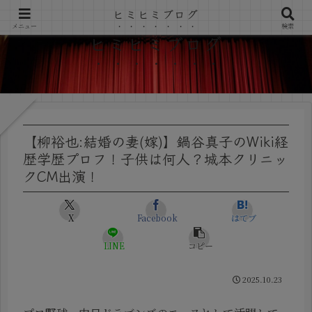
ヒミヒミブログ
メニュー
検索
ヒミヒミブログ
【柳裕也:結婚の妻(嫁)】鍋谷真子のWiki経
歴学歴プロフ！子供は何人？城本クリニッ
クCM出演！
X
Facebook
はてブ
LINE
コピー
2025.10.23