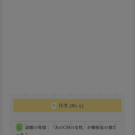
目次
話題の発端：「あのCMの女性」が柳裕也の妻だ
った！