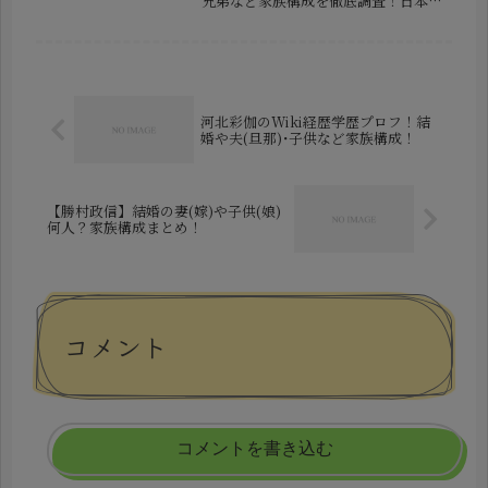
兄弟など家族構成を徹底調査！日本代
表入りが期待される若手アタッカー・
鈴木唯人選手。欧州リーグでプレーす
る実力派として注目される一方、端正
なルックスから女性ファンも多く、
「結婚し...
河北彩伽のWiki経歴学歴プロフ！結
婚や夫(旦那)･子供など家族構成！
【勝村政信】結婚の妻(嫁)や子供(娘)
何人？家族構成まとめ！
コメント
コメントを書き込む