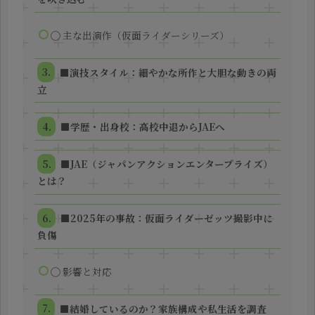
◯ 主な出演作（仮面ライダーシリーズ）
■演技スタイル：細やかな所作と大胆な動きの両
立
■学歴・出身校：高校中退からJAEへ
■JAE（ジャパンアクションエンタープライズ）
とは？
■2025年の事故：仮面ライダーゼッツ撮影中に
負傷
◯ 影響と対応
■結婚しているのか？家族構成や私生活を調査