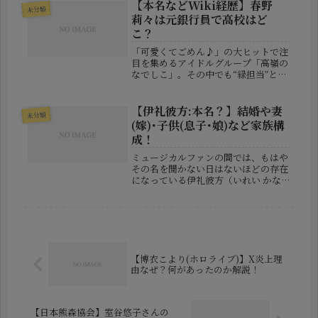
発生しました。警察は、車を運転して
【本名などWiki経歴】春野
未分類
いた北名古屋市在住の会社員・溝端
莉々は元銀行員で高校はど
宏...
こ？
「可愛くてごめん♪」の大ヒットで注
目を集めるアイドルグループ「高嶺の
なでしこ」。その中でも“緑担当”とし
て親しまれていたのが春野莉々（はる
の りり）さんです。▼関連記事【高嶺
のなでしこ:春野莉々】無期限活動休
【伊礼彼方:本名？】結婚や妻
未分類
止理由は彼氏画像流出？実は彼女、...
(嫁)･子供(息子･娘)など家族構
成！
ミュージカルファンの間では、もはや
その名を聞かない日はないほどの存在
になっている伊礼彼方（いれい かな
た）さん。その独特の低音ボイスと深
みのある演技力は、舞台上での存在感
を圧倒的なものにしています。彼は単
なる俳優ではなく、音楽に魂を込め、
演...
【博衣こより(ホロライブ)】X炎上理
由なぜ？何があったのか解説！
【日本熊森協会】室谷悠子さんの