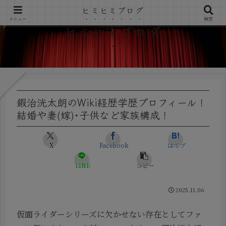
ヒミヒミブログ
メニュー
検索
ヒミヒミブログ
鍜治洸太朗のWiki経歴学歴プロフィール！
結婚や妻(嫁)･子供など家族構成！
X
Facebook
はてブ
LINE
コピー
2025.11.06
仮面ライダーシリーズに欠かせない存在としてファ