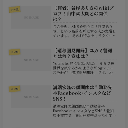
収めた実績から、多くのファンに支持
されているスロープスタイルのスペシ
【何者】谷岸ありさのwikiプ
未分類
ャリストです。この記事では、そ...
ロフ！山中柔太朗との関係
は？
ここ最近、SNSを中心に「谷岸あり
さ」という名前を耳にする人が急増し
ています。 その独特なキャラクター性
と存在感に、「この人は誰？」「芸能
人？モデル？」と気になって調べる人
も多いでしょう。実はこの谷岸ありさ
【遷移圏見聞録】ユガミ警報
未分類
という人物、実在する女性ではあり
とは何？意味は？
ま...
YouTube界に突如現れた、まるで異
世界を旅するかのようなVlogシリー
ズ――それが「遷移圏見聞録」です。人魚
の解体、街を包む不気味な霧、謎の祭
りなど、現実と幻想の境界を曖昧にす
るコンテンツが注目を集めています。
溝端宏隆の顔画像は？勤務先
未分類
その中でも話題となっている...
やFacebook･インスタなど
SNS！
溝端宏隆の顔画像は？勤務先や
Facebook･インスタなどSNS！愛知
県小牧市で、集団登校中だった小学校
低学年とみられる女の子が乗用車には
ねられ、意識不明の重体となる事故が