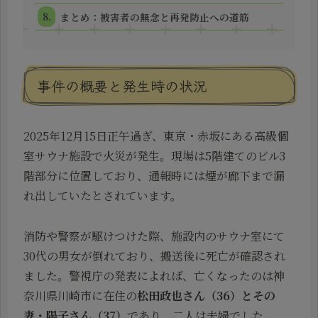
まとめ：被害者の無念と再発防止への道筋
事件の概要と発生時の状況
2025年12月15日正午過ぎ、東京・赤坂にある高級個
室サウナ施設で火災が発生。現場は5階建てのビル3
階部分に位置しており、通報時には煙が廊下まで漏
れ出していたとされています。
消防や警察が駆けつけた際、施設内のサウナ室にて
30代の男女が倒れており、搬送後に死亡が確認され
ました。警視庁の発表によれば、亡くなったのは神
奈川県川崎市に在住の
松田政也さん（36）とその
妻・陽子さん（37）
であり、二人は夫婦でした。