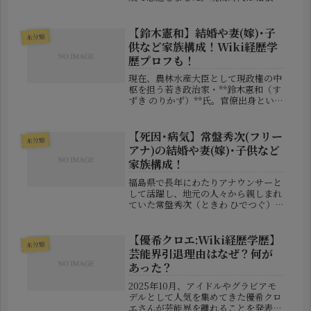
伝での活躍やインカレでの二冠など輝
かしい成績を残し、その後は資生堂や
エディオンの陸上部で監督を務め、多
【鈴木憲和】結婚や妻(嫁)･子
未分類
くのトップランナーを育て上げ...
供など家族構成！Wiki経歴学
歴プロフも！
現在、農林水産大臣として現政権の中
枢を担う若き政治家・**鈴木憲和（す
ずき のりかず）**氏。官僚出身という
異色の経歴を持ち、東大卒という華麗
な学歴、さらには弁護士の妻を持つ家
庭人としての一面も注目されていま
【死因･病気】常盤秀次(フリー
未分類
す。この記事では、鈴木憲和氏のこ...
アナ)の結婚や妻(嫁)･子供など
家族構成！
福島県で長年にわたりアナウンサーと
して活躍し、地元の人々から親しまれ
ていた常盤秀次（ときわ ひでつぐ）
さんが、2025年6月に70歳で他界され
ていたことがご家族より公表されまし
た。突然の訃報に、地域メディア関係
【優希クロエ:Wiki経歴学歴】
未分類
者やリスナーからは驚きとともに...
芸能界引退理由はなぜ？何が
あった？
2025年10月、アイドルやグラビアモ
デルとして人気を集めてきた優希クロ
エさんが芸能界を離れることを発表し