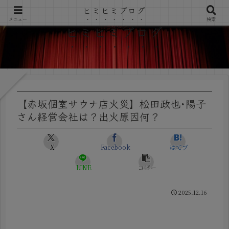
ヒミヒミブログ
メニュー
検索
ヒミヒミブログ
【赤坂個室サウナ店火災】松田政也･陽子
さん経営会社は？出火原因何？
X
Facebook
はてブ
LINE
コピー
2025.12.16