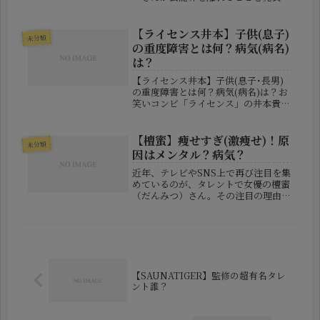
ました。突然の知らせに、ファンの間
では「どうして？」「何があったの
か？」と様々な憶測が飛び交っていま
【ライセンス井本】子供(息子)
未分類
す。この記事では、彼女のプロフィ
の重度障害とは何？病気(病名)
ー...
は？
【ライセンス井本】子供(息子･長男)
の重度障害とは何？病気(病名)は？お
笑いコンビ「ライセンス」の井本貴史
さんが、家庭の事情から仕事を一部整
理し、MBSラジオの番組『ごぶごぶ
ラジオ』をしばらく休むことを明らか
【檀蜜】痩せすぎ(激痩せ)！原
未分類
にしました。井本さんは番組内で、...
因はメンタル？病気？
近年、テレビやSNS上で再び注目を集
めているのが、タレントで女優の檀蜜
（だんみつ）さん。その注目の理由
は、女優としての演技力でもバラエテ
ィでの艶っぽさでもなく、彼女の“激
痩せ”した姿です。2025年5月にNHK
の情報番組「あさイチ」に出演し...
【SAUNATIGER】監修の超有名タレ
ント誰？