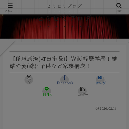
ヒミヒミブログ
メニュー
検索
ヒミヒミブログ
【稲垣康治(町田市長)】Wiki経歴学歴！結
婚や妻(嫁)･子供など家族構成！
X
Facebook
はてブ
LINE
コピー
2026.02.16