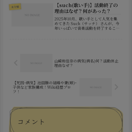
でいます。所属事務所による発表で
【such(歌い手)】活動終了の
未分類
は、今春に体調の異変を感じて医療機
理由はなぜ？何があった？
関...
2025年10月、歌い手として人気を集
めてきた Such（サッチ） さんが、今
年いっぱいで音楽活動を終了すること
を公表しました。ファンにとってはあ
まりに突然の報告であり、SNS上でも
「なぜ？」「何があったのか？」と驚
きや動揺の声が広がってい...
山崎和佳奈の病気(病名)何？活動休止
理由なぜ？
【死因･病気】池田勝の結婚や妻(嫁)･
子供など家族構成！Wiki経歴プロ
フ！
コメント