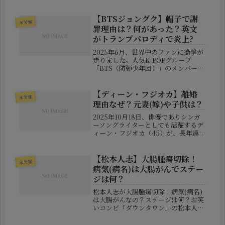
「なぜ早田ひな選手が決勝に出場して
いないのか？」という疑問が広がって
います。日本の女子卓球界を牽引する
【BTSジョングク】帽子で謝
未分類
存在である彼女が、決勝戦という大
罪理由は？何があった？英文
舞...
がトランプパロディで炎上?
2025年6月、世界中のファンに衝撃が
走りました。人気K-POPグループ
「BTS（防弾少年団）」のメンバーで
あるジョングクが、リハーサル中に被
っていた帽子が物議を醸し、SNS上で
大炎上。それを受けて本人が公式に謝
【ディーン・フジオカ】離婚
未分類
罪するという事態に発展しまし...
理由なぜ？元妻(嫁)や子供は？
2025年10月18日、俳優でありシンガ
ーソングライターとしても活躍するデ
ィーン・フジオカ（45）が、長年連
れ添った妻との離婚を発表しました。
突然の報告に多くのファンが衝撃を受
けています。◆ 突然の発表…ファンク
【松本人志】大腸腫瘍切除！
未分類
ラブで伝えた「大切なご報告」...
病気(病名)は大腸がんでステー
ジは何？
松本人志が大腸腫瘍切除！病気(病名)
は大腸がんなの？ステージは何？お笑
いコンビ「ダウンタウン」の松本人志
さんが、大腸の腫瘍切除手術を受けて
いたことを公表し、大きな反響を呼ん