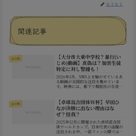
ヒミヒミ
関連記事
【大分市大東中学校？暴行(い
未分類
じめ)動画】真偽は？加害生徒
特定に対し警鐘も！
2026年1月、SNS上を騒がせているあ
る動画が全国的な注目を集めていま
す。映像には、廊下で無抵抗の生徒が
複数の生徒から暴行を受ける様子が映
し出されており、その過激な内容に多
くの人々がショックを受けました。動
【卓球混合団体W杯】早田ひ
未分類
画に関する情報の中には、「大分市...
なが決勝に出ない理由はな
ぜ？怪我？
2025年12月に開催された卓球混合団
体ワールドカップ。日本代表の活躍が
注目される中、一部ファンの間では