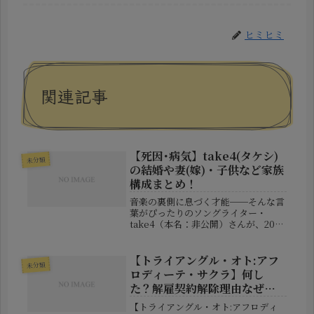
ヒミヒミ
関連記事
【死因･病気】take4(タケシ)
未分類
の結婚や妻(嫁)・子供など家族
構成まとめ！
音楽の裏側に息づく才能──そんな言
葉がぴったりのソングライター・
take4（本名：非公開）さんが、2024
年4月26日に脳内出血により急逝して
いたことが、2025年5月29日に遺族よ
り発表されました。41歳という若さで
【トライアングル・オト:アフ
未分類
この世を去った彼の突然...
ロディーテ・サクラ】何し
た？解雇契約解除理由なぜ？
重大な契約違反とは？
【トライアングル・オト:アフロディ