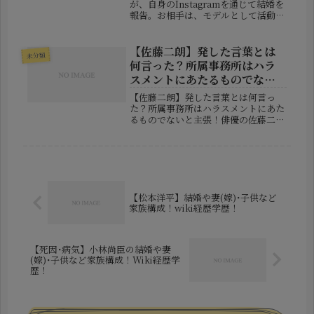
が、自身のInstagramを通じて結婚を
報告。お相手は、モデルとして活動す
る玖瑠実（くるみ）さんであることが
発表され、SNS上では「美男美女カッ
プル」「意外な組み合わせだけどお似
【佐藤二朗】発した言葉とは
未分類
合い！」と祝福の声が...
何言った？所属事務所はハラ
スメントにあたるものでない
と主張！
【佐藤二朗】発した言葉とは何言っ
た？所属事務所はハラスメントにあた
るものでないと主張！俳優の佐藤二朗
さんをめぐる報道が、大きな反響を呼
んでいます。ドラマの撮影現場で共演
した橋本愛さんへの発言が「ハラスメ
ントではないか」と報じられ、フジテ
レビ...
【松本洋平】結婚や妻(嫁)･子供など
家族構成！wiki経歴学歴！
【死因･病気】小林尚臣の結婚や妻
(嫁)･子供など家族構成！Wiki経歴学
歴！