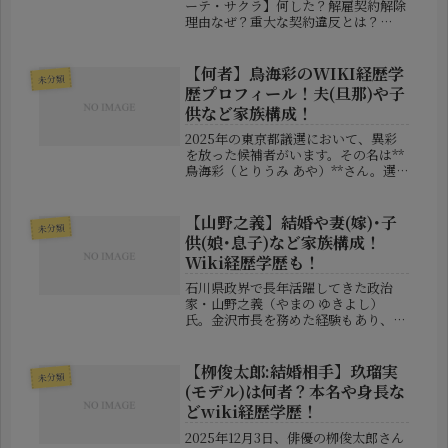
ーテ・サクラ】何した？解雇契約解除
理由なぜ？重大な契約違反とは？
2026年7月16日、アイドルグループ
「アルテミスの翼」の運営が公式Xを
通じて衝撃的な発表を行いました。発
【何者】鳥海彩のWIKI経歴学
未分類
表によると、メンバーであるトライア
歴プロフィール！夫(旦那)や子
ン...
供など家族構成！
2025年の東京都議選において、異彩
を放った候補者がいます。その名は**
鳥海彩（とりうみ あや）**さん。選
挙に詳しい人でなくとも、「あの気象
予報士で恋愛本の著者の人？」とピン
とくる方も多いのではないでしょう
【山野之義】結婚や妻(嫁)･子
未分類
か。今回は、話題の女性・鳥海彩さ...
供(娘･息子)など家族構成！
Wiki経歴学歴も！
石川県政界で長年活躍してきた政治
家・山野之義（やまの ゆきよし）
氏。金沢市長を務めた経験もあり、地
域政治に大きな影響力を持つ人物とし
て知られています。そんな山野之義氏
ですが、政治活動だけでなく「どんな
【栁俊太郎:結婚相手】玖瑠実
未分類
家族に支えられているのか？」といっ
(モデル)は何者？本名や身長な
た私生...
どwiki経歴学歴！
2025年12月3日、俳優の栁俊太郎さん