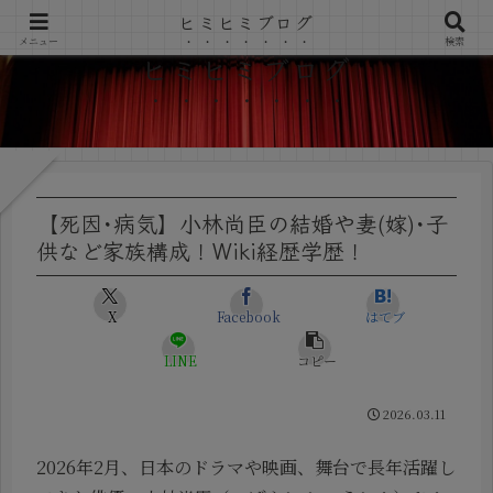
ヒミヒミブログ
メニュー
検索
ヒミヒミブログ
【死因･病気】小林尚臣の結婚や妻(嫁)･子
供など家族構成！Wiki経歴学歴！
X
Facebook
はてブ
LINE
コピー
2026.03.11
2026年2月、日本のドラマや映画、舞台で長年活躍し