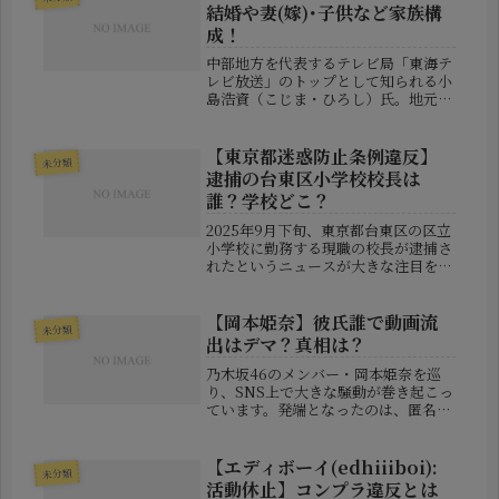
結婚や妻(嫁)･子供など家族構
成！
中部地方を代表するテレビ局「東海テ
レビ放送」のトップとして知られる小
島浩資（こじま・ひろし）氏。地元密
着型のテレビ経営を実践してきた実業
家であり、同時にフジテレビや中日新
聞とも深く関わりを持つキーパーソン
【東京都迷惑防止条例違反】
未分類
です。本記事では、彼の人物像に迫
逮捕の台東区小学校校長は
り、...
誰？学校どこ？
2025年9月下旬、東京都台東区の区立
小学校に勤務する現職の校長が逮捕さ
れたというニュースが大きな注目を集
めました。容疑は「東京都迷惑防止条
例違反」とされており、教育現場の責
任者による不祥事に、地域や保護者の
【岡本姫奈】彼氏誰で動画流
未分類
間に衝撃が走っています。この記事...
出はデマ？真相は？
乃木坂46のメンバー・岡本姫奈を巡
り、SNS上で大きな騒動が巻き起こっ
ています。発端となったのは、匿名ア
カウントによって拡散された“男性と
の親密写真”でした。さらにその後、
一部ネット上では「動画が存在する」
【エディボーイ(edhiiiboi):
未分類
「有料サイトで販売されている」と
活動休止】コンプラ違反とは
い...