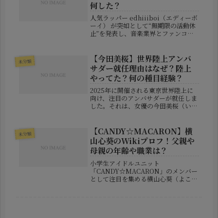
何した？
人気ラッパー edhiiiboi（エディーボ
ーイ） が突如として“無期限の活動休
止”を発表し、音楽業界とファンコミ
ュニティに大きな衝撃が走っていま
す。BE:FIRSTなどが所属する音楽レ
ーベル BMSG は、2025年9月2日に公
【今田美桜】世界陸上アンバ
未分類
式サイト上...
サダー就任理由はなぜ？陸上
やってた？何の種目経験？
2025年に開催される東京世界陸上に
向け、注目のアンバサダーが就任しま
した。それは、女優の今田美桜（いま
だ・みお）さん。彼女は、その明るい
雰囲気や演技力で知られる人気女優で
すが、今回のアンバサダー起用に対し
【CANDY☆MACARON】横
未分類
て「なぜ彼女が？」と驚きの声も多
山心葵のWikiプロフ！父親や
く...
母親の年齢や職業は？
小学生アイドルユニット
「CANDY☆MACARON」のメンバー
として注目を集める横山心葵（よこや
ま・もあ）さん。アイドルの登竜門と
もいえるゼストミュージックスクール
で本格的なレッスンを受けており、
SKE48を夢見るファンの間でも密かな
話題と...