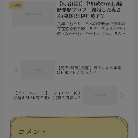
されたのは漫画家の安藤正基（あんど
【何者(誰)】中川敬のWiki経
未分類
う まさき）さんです。声優ファ...
歴学歴プロフ！結婚した奥さ
ん(妻嫁)は伊丹英子？
長年にわたり、日本の音楽界で独自の
存在感を放ち続けるアーティスト――中川
敬（なかがわ・たかし）さん。彼の名
前は「ソウル・フラワー・ユニオン」
や「モノノケ・サミット」などのグル
ープを通じて多くの音楽ファンに知ら
れていますが、彼自身の人物像、経...
【死因･病気(持病)】夢入レゆの年齢
は何歳？何があった？
【デスドルノート】 フォロワー100
万超えM.M(有名歌い手)誰？内容は？
コメント