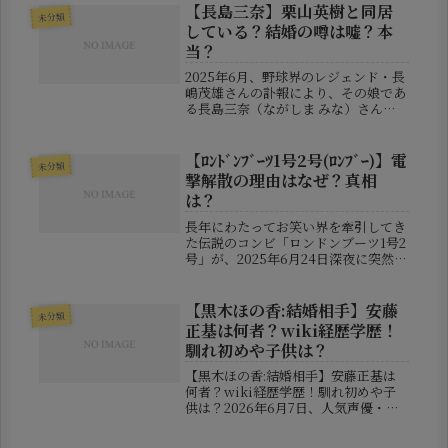
政治活動だけでなく、「どんな家庭を
【長島三奈】栗山英樹と同居
未分類
築いてきた人物なのか」「結婚相手
している？結婚の噂は嘘？本
は...
当？
2025年6月、野球界のレジェンド・長
嶋茂雄さんの訃報により、その娘であ
る長島三奈（ながしま みな）さん
と、元侍ジャパン監督の栗山英樹（く
りやま ひでき）さんとの関係に再び
注目が集まりました。ネット上では以
【ﾛﾝﾄﾞﾝﾌﾞｰﾂ1号2号(ﾛﾝﾌﾞｰ)】電
未分類
前から「同居しているのでは？」あ
撃解散の理由はなぜ？真相
る...
は？
長年にわたってお笑い界を牽引してき
た伝説のコンビ「ロンドンブーツ1号2
号」が、2025年6月24日深夜に突然の
解散を発表しました。このニュースは
業界関係者だけでなく、全国のファン
に衝撃を与えました。「ロンブー」と
【黒木ほの香:結婚相手】安藤
未分類
いえば、テレビのゴールデンタ...
正基は何者？wiki経歴学歴！
馴れ初めや子供は？
【黒木ほの香:結婚相手】安藤正基は
何者？wiki経歴学歴！馴れ初めや子
供は？2026年6月7日、人気声優・黒
木ほの香さんが結婚を発表し、大きな
話題となりました。お相手として公表