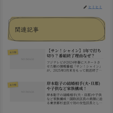
ヒミヒミ
関連記事
【サン！シャイン】1年で打ち
未分類
切り？番組終了理由なぜ？
フジテレビが2024年春にスタートさ
せた朝の情報番組「サン！シャイン」
が、2025年3月末をもって放送終了と
なることが明らかになりました。情報
番組として多様なキャストを起用し、
話題性もあったこの番組が、なぜわず
岸本聡子の結婚相手(夫･旦那)
未分類
か1年で打ち切りとなってしまっ...
や子供など家族構成！
岸本聡子の結婚相手(夫・旦那)や子供
など家族構成！国際派区長の素顔に迫
る東京都杉並区で初の女性区長として
誕生し、行政改革や環境政策に積極的
に取り組んでいる岸本聡子さん。その