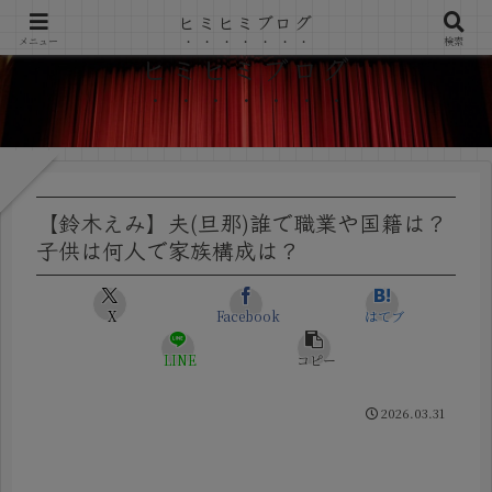
ヒミヒミブログ
メニュー
検索
ヒミヒミブログ
【鈴木えみ】夫(旦那)誰で職業や国籍は？
子供は何人で家族構成は？
X
Facebook
はてブ
LINE
コピー
2026.03.31