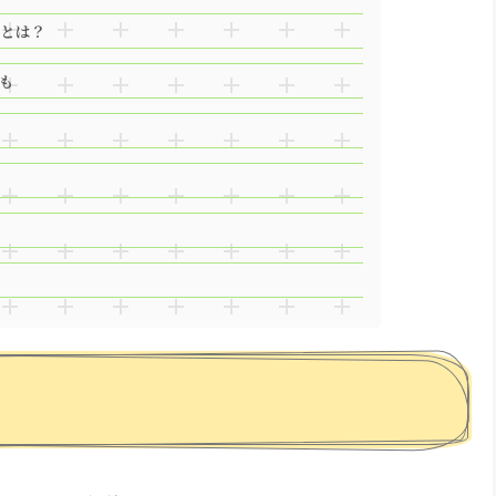
由とは？
も