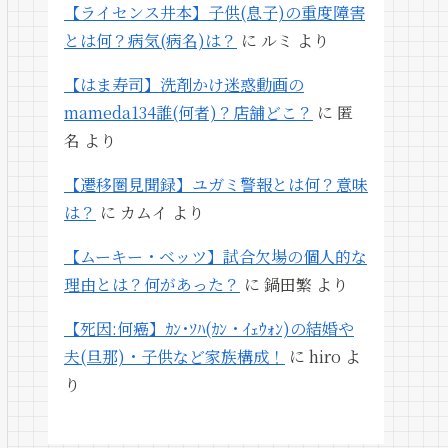
【ライセンス井本】子供(息子)の重度障害
とは何？病気(病名)は？
に
ルミ
より
【はま寿司】洗剤かけ迷惑動画の
mameda134誰(何者)？店舗どこ？
に
匿
名
より
【遷移圏見聞録】ユガミ警報とは何？意味
は？
に
カムイ
より
【ムーキー・ベッツ】試合欠場の個人的な
理由とは？何があった？
に
鍋田繁
より
【死因:何癌】ｶﾝ･ｿﾊ(ｶﾝ・ｲｪｳｫﾝ)の結婚や
夫(旦那)・子供など家族構成！
に
hiro
よ
り