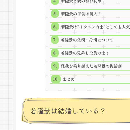
若隆景と妻の馴れ初め
若隆景の子供は何人？
若隆景は“イクメン力士”としても人気
若隆景の父親・母親について
若隆景の兄弟も全員力士！
怪我を乗り越えた若隆景の復活劇
まとめ
若隆景は結婚している？