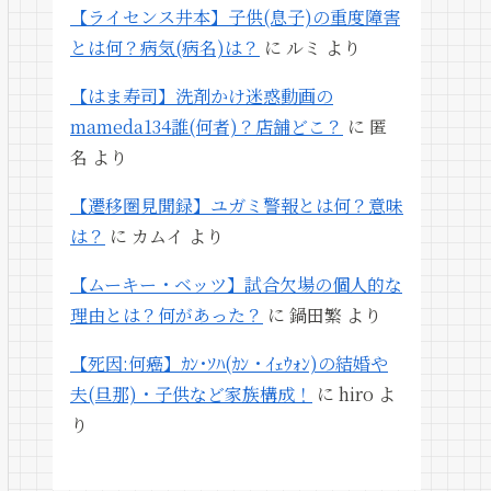
【ライセンス井本】子供(息子)の重度障害
とは何？病気(病名)は？
に
ルミ
より
【はま寿司】洗剤かけ迷惑動画の
mameda134誰(何者)？店舗どこ？
に
匿
名
より
【遷移圏見聞録】ユガミ警報とは何？意味
は？
に
カムイ
より
【ムーキー・ベッツ】試合欠場の個人的な
理由とは？何があった？
に
鍋田繁
より
【死因:何癌】ｶﾝ･ｿﾊ(ｶﾝ・ｲｪｳｫﾝ)の結婚や
夫(旦那)・子供など家族構成！
に
hiro
よ
り