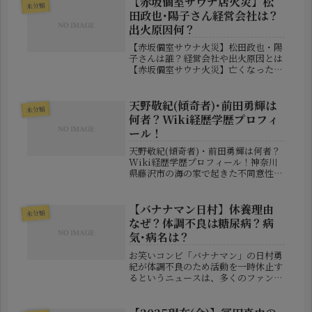
【赤坂個室サウナ店火災】松
未分類
田政也･陽子さん経営会社は？
出火原因何？
【赤坂個室サウナ火災】松田政也・陽
子さんは誰？経営会社や出火原因とは
【赤坂個室サウナ火災】亡くなった松
田政也・陽子さん夫婦の経営会社は？
出火原因や施設の問題点を解説 公開
日：2025年12月15日 東京都港区赤坂
天野敬紀(傾奇者)･前田勇輝は
未分類
で発生した個室サウナ火災に...
何者？Wiki経歴学歴プロフィ
ール！
天野敬紀(傾奇者)・前田勇輝は何者？
Wiki経歴学歴プロフィール！神奈川
県藤沢市の海の家で起きた不同意性交
未遂などの事件で、自称インフルエン
サーの天野敬紀容疑者と、自称配信業
の前田勇輝容疑者が逮捕されたとの報
【バナナマン日村】休養理由
未分類
道が大きな注目を集めています。特...
なぜ？体調不良は糖尿病？病
気･病名は？
お笑いコンビ「バナナマン」の日村勇
紀が体調不良のため活動を一時休止す
るというニュースは、多くのファンに
驚きを与えました。レギュラー番組を
多数抱える人気芸人だけに、その影響
はテレビ業界全体にも広がっていま