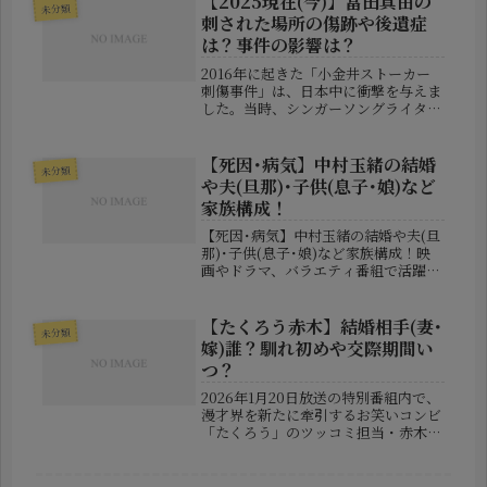
【2025現在(今)】冨田真由の
未分類
す。本記事では、今回の休養発表の背
刺された場所の傷跡や後遺症
景や...
は？事件の影響は？
2016年に起きた「小金井ストーカー
刺傷事件」は、日本中に衝撃を与えま
した。当時、シンガーソングライター
として活動していた冨田真由さんが、
ライブ会場の前で執拗なストーカーに
よって複数回刺され、生死の境をさま
【死因･病気】中村玉緒の結婚
未分類
よいました。あれから約9年が経っ
や夫(旦那)･子供(息子･娘)など
た...
家族構成！
【死因･病気】中村玉緒の結婚や夫(旦
那)･子供(息子･娘)など家族構成！映
画やドラマ、バラエティ番組で活躍
し、多くの人に愛され続けてきた女
優・中村玉緒さん。親しみやすい人柄
と明るいキャラクターで、お茶の間の
【たくろう赤木】結婚相手(妻･
未分類
人気者として長年活躍してきまし
嫁)誰？馴れ初めや交際期間い
た。...
つ？
2026年1月20日放送の特別番組内で、
漫才界を新たに牽引するお笑いコンビ
「たくろう」のツッコミ担当・赤木裕
（34）が、結婚していたことをサプラ
イズ発表しました。長年公私ともに注
目を集めてきた彼の恋愛事情と、結婚