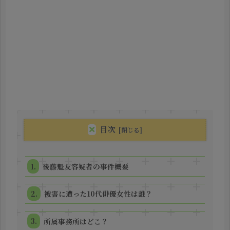
目次
後藤魁友容疑者の事件概要
被害に遭った10代俳優女性は誰？
所属事務所はどこ？