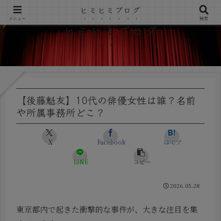
ヒミヒミブログ
メニュー
検索
ヒミヒミブログ
【後藤魁友】10代の俳優女性は誰？名前
や所属事務所どこ？
X
Facebook
はてブ
LINE
コピー
2026.05.28
東京都内で起きた衝撃的な事件が、大きな注目を集