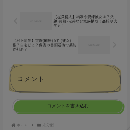
れは偶然にしては一致しすぎでは？」
「もはや隠してすらいない」と...
【塩貝健人】結婚や妻嫁彼女は？父
親･母親･兄弟など家族構成！高校や大
学も！
【村上虹郎】交際(同居)女性(彼女)
誰？自宅どこ？傷害の書類送検で芸能
界引退？
コメント
コメントを書き込む
ホーム
未分類