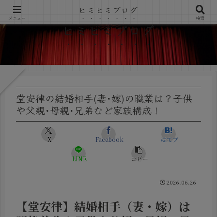
ヒミヒミブログ
メニュー
検索
ヒミヒミブログ
堂安律の結婚相手(妻･嫁)の職業は？子供
や父親･母親･兄弟など家族構成！
X
Facebook
はてブ
LINE
コピー
2026.06.26
【堂安律】結婚相手（妻・嫁）は