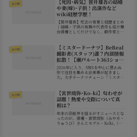
がんと大腸がんを患っていたことを公
【死因･病気】笹井雄吾の結婚
未分類
表し、多くの視聴者を驚かせました。
や妻(嫁)･子供！出演作など
こ...
wiki経歴学歴！
【笹井雄吾】死去の背景と経歴まとめ
｜結婚・子供の有無や代表作も紹介舞
台俳優としてだけでなく、劇作家とし
ても高い評価を得ていた笹井雄吾さん
が、2025年12月にこの世を去ったと
いうニュースが演劇業界を駆け巡りま
【ミスタードーナツ】BeReal
未分類
した。彼の訃報は、彼をよく知る演...
撮影者(スタッフ)誰？内部情報
拡散！【瀬戸ルート363ショッ
プ】
2026年に入り、SNSを中心に思わぬ
形で注目を集める出来事が起きまし
た。大手ドーナツチェーン「ミスター
ドーナツ」の店舗内で撮影されたとさ
れるBeRealの投稿が拡散され、ネッ
ト上で大きな話題となっています。問
【宮世琉弥･Ko-ki】匂わせが
未分類
題の発端となったのは、愛知県瀬...
話題！熱愛や交際について真
相は？
年末の芸能界を揺るがすニュースとな
ったのが、俳優・宮世琉弥（みやせ・
りゅうび）さんとモデル・Kōki,（コ
ウキ）さんの間に浮上した“匂わせ”を
めぐる一連の騒動だ。SNS上では「こ