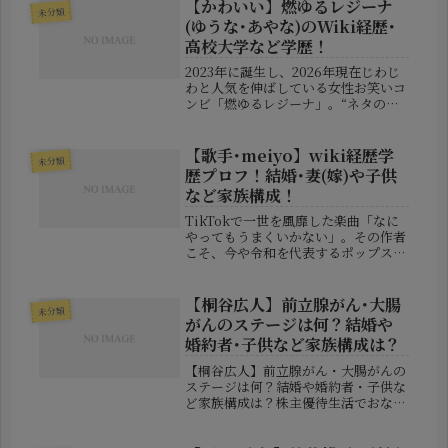
【かわいい】燃ゆるレジーナ
未分類
(ゆうな･あやな)のWiki経歴･
高校大学など学歴！
2023年に誕生し、2026年現在じわじ
わと人気を伸ばしている女性お笑いコ
ンビ「燃ゆるレジーナ」。“ネタの面
白さ”に加えて“美貌”でも注目される
彼女たちは、若手芸人の中でも異彩を
放つ存在です。本記事では、そんな燃
【歌手･meiyo】wiki経歴学
未分類
ゆるレジーナの二人、ゆうなさ...
歴プロフ！結婚･妻(嫁)や子供
など家族構成！
TikTokで一世を風靡した楽曲「なに
やってもうまくいかない」。その作者
こそ、今や令和を代表するポップス職
人といわれる「meiyo（メイヨー）」
さんです。ネガティブな気持ちを、軽
快で心地よいサウンドに乗せて届ける
【桐谷広人】前立腺がん･大腸
未分類
そのスタイルは、まさに現代の...
がんのステージは何？結婚や
婚約者･子供など家族構成は？
【桐谷広人】前立腺がん・大腸がんの
ステージは何？結婚や婚約者・子供な
ど家族構成は？株主優待生活でおなじ
みの投資家・桐谷広人さんが、日本テ
レビ系『月曜から夜ふかし』で前立腺