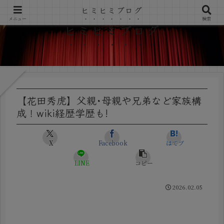
ヒミヒミブログ
メニュー
検索
ヒミヒミブログ
【花田秀虎】父親･母親や兄弟など家族構
成！wiki経歴学歴も!
X
Facebook
はてブ
LINE
コピー
2026.02.05