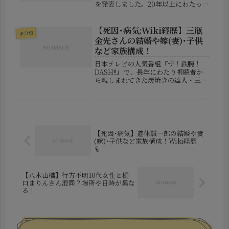
を発表しました。20年以上にわたって
活動を続けてきたベテランコンビの決
断に、ファンや芸人仲間から驚きと寂
しさの声が上がっています。この記事
【死因･病気:Wiki経歴】三瓶
未分類
では、天竺鼠の解散発表の経緯公...
金光さんの結婚や嫁(妻)･子供
など家族構成！
日本テレビの人気番組『ザ！鉄腕！
DASH!!』で、長年にわたり視聴者か
ら親しまれてきた炭焼きの達人・三瓶
金光（さんぺい かねみつ）さん。福
島県浪江町の山中に築かれた「DASH
村」において、その知識と技術を惜し
みなく伝えてきた彼は、現代人が忘...
【死因･病気】道休誠一郎の結婚や妻
(嫁)･子供など家族構成！Wiki経歴
も！
【八木山橋】行方不明10代女性と樋
口まりんさん混同？場所や日時が異な
る！