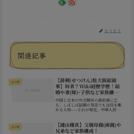
ヒミヒミ
関連記事
【薛剣(せつけん)駐大阪総領
未分類
事】何者？Wiki経歴学歴！結
婚や妻(嫁)･子供など家族構
成！
中国と日本の外交関係の最前線に立
ち、しばしば話題の発言でも注目を集
める人物——それが現在、中華人民共
和国の駐大阪総領事を務める薛剣（せ
つ・けん）氏です。その一方で、「外
交官としての実績は？」「学歴はど
【鍵山優真】父親母親(両親)や
未分類
こ？」「結婚しているのか？」「家族
兄弟など家族構成！
構成は...