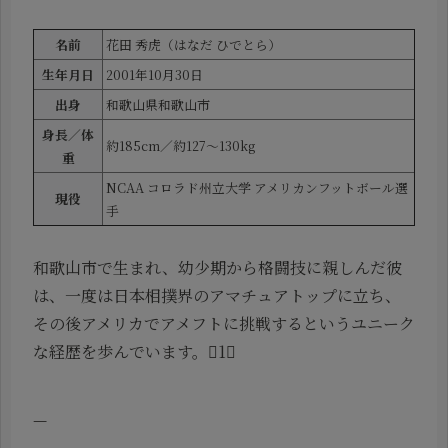
名前
花田 秀虎（はなだ ひでとら）
生年月日
2001年10月30日
出身
和歌山県和歌山市
身長／体
約185cm／約127〜130kg
重
NCAA コロラド州立大学 アメリカンフットボール選
現役
手
和歌山市で生まれ、幼少期から格闘技に親しんだ彼
は、一度は日本相撲界のアマチュアトップに立ち、
その後アメリカでアメフトに挑戦するというユニーク
な経歴を歩んでいます。1
—