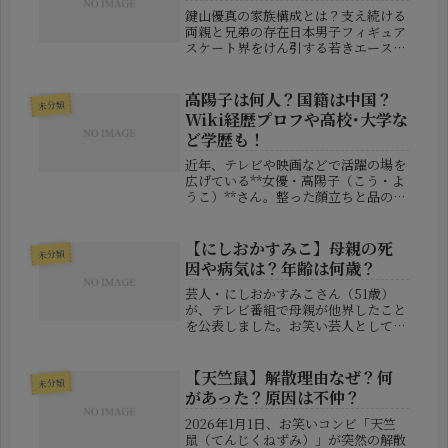
鍵山優真の家族構成とは？支え続ける
両親と兄弟の存在日本男子フィギュア
スケート界をけん引する若きエース、
鍵山優真。圧倒的なスケーティング技
術と安定感のあるジャンプ、そして誠
実な人柄で多くのファンを魅了してい
高陽子は何人？国籍は中国？
未分類
ます。そんな彼の強さの背景には、ど
Wiki経歴プロフや高校･大学な
の...
ど学歴も！
近年、テレビや映画などで活躍の場を
広げている**女優・高陽子（こう・よ
うこ）**さん。整った顔立ちと品のあ
る佇まい、そして知的な発言で注目を
集めています。情報番組や討論番組で
もたびたび登場しており、女優業にと
【にしおかすみこ】母親の死
未分類
どまらないマルチな才能を発揮して...
因や病気は？年齢は何歳？
芸人・にしおかすみこさん（51歳）
が、テレビ番組で母親が他界したこと
を公表しました。お笑い芸人として活
躍しながらも、私生活では家族の介護
と向き合ってきた彼女。自身の母が認
知症を患い、数日前に亡くなったと告
【天竺鼠】解散理由なぜ？何
未分類
白した際には、スタジオが静まり返る
があった？原因は不仲？
よ...
2026年1月1日、お笑いコンビ「天竺
鼠（てんじくねずみ）」が突然の解散